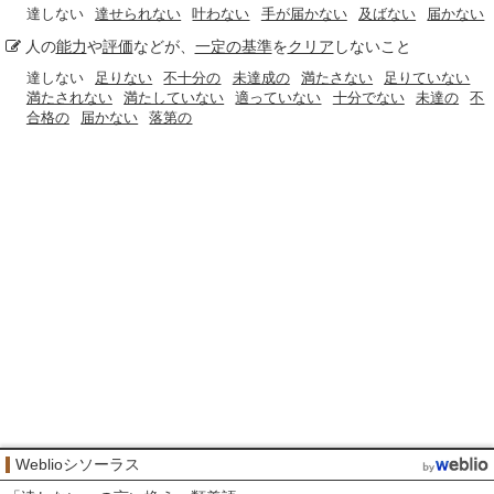
達しない
達せられない
叶わない
手が届かない
及ばない
届かない
人の
能力
や
評価
などが、
一定の基準
を
クリア
しないこと
達しない
足りない
不十分の
未達成の
満たさない
足りていない
満たされない
満たしていない
適っていない
十分でない
未達の
不
合格の
届かない
落第の
Weblioシソーラス