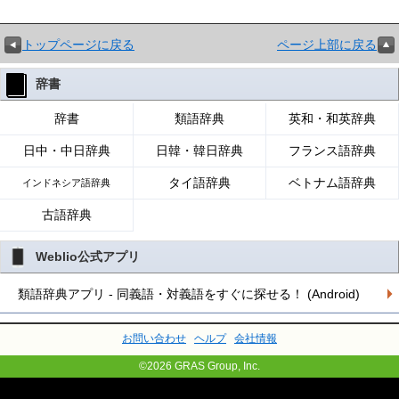
トップページに戻る
ページ上部に戻る
辞書
辞書
類語辞典
英和・和英辞典
日中・中日辞典
日韓・韓日辞典
フランス語辞典
タイ語辞典
ベトナム語辞典
インドネシア語辞典
古語辞典
Weblio公式アプリ
類語辞典アプリ - 同義語・対義語をすぐに探せる！ (Android)
お問い合わせ
ヘルプ
会社情報
©2026 GRAS Group, Inc.