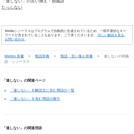
「
達しない
」の言い換え・類義語
たっしない
Weblioシソーラスはプログラムで自動的に生成されているため、一部不適切なキー
ワードが含まれていることもあります。ご了承くださいませ。
詳しい解説を見る
。
お問い合わせ
。
Weblio 辞書
>
類語辞典
>
類語・言い換え辞書
>
達しない
の同義
語・シソーラス
「達しない」の関連ページ
「達しない」を解説文に含む用語の一覧
「達しない」を含む用語の索引
「達しない」の関連用語