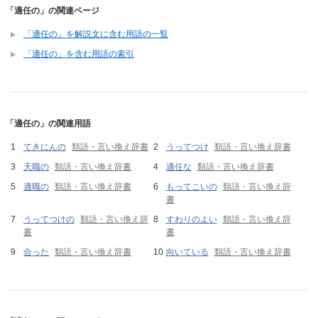
「適任の」の関連ページ
「適任の」を解説文に含む用語の一覧
「適任の」を含む用語の索引
「適任の」の関連用語
てきにんの
類語・言い換え辞書
うってつけ
類語・言い換え辞書
天職の
類語・言い換え辞書
適任な
類語・言い換え辞書
適職の
類語・言い換え辞書
もってこいの
類語・言い換え辞
書
うってつけの
類語・言い換え辞
すわりのよい
類語・言い換え辞
書
書
合った
類語・言い換え辞書
向いている
類語・言い換え辞書