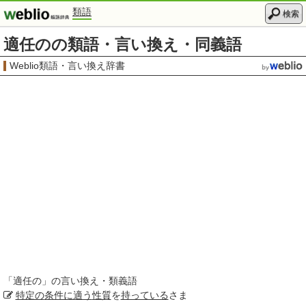
類語
検索
適任のの類語・言い換え・同義語
Weblio類語・言い換え辞書
「
適任の
」の言い換え・類義語
特定の
条件に適う
性質
を
持っている
さま