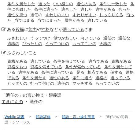
条件を満たした
適った
いい感じの
適性のある
条件に一致した
条
件に合致した
条件に適った
適合した
適した
適性がある
合った
適性を持つ
適任の
すわりのよい
すわりがよい
しっくりくる
沿っ
た
当て
はまる
当てはまった
属性がある
適している
ある
役職
に
能力
や
性格
などが
適している
さま
ふさわしい
うってつけ
似つかわしい
向いている
適任の
適任な
適職の
ぴったりの
うってつけの
もってこいの
天職の
ふさわしいこと
資格がある
適している
条件を備えている
適当である
資格がある
資格をもつ
資格を備えている
条件が備わっている
条件を満たして
いる
適性がある
条件に適っている
足る
相応である
値する
適格
である
条件を満たす
適性のある
条件に適う
適格の
適っている
ピッタリの
打って付けの
適任の
マッチする
もってこいの
「
適任の
」の言い換え・類義語
てきにんの
・ 適任の
Weblio 辞書
>
類語辞典
>
類語・言い換え辞書
>
適任の
の同義
語・シソーラス