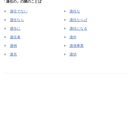
「適任の」の隣のことば
適任でない
適任な
適任なら
適任ならば
適任に
適任になる
適任者
適作
適例
適債事業
適充
適切