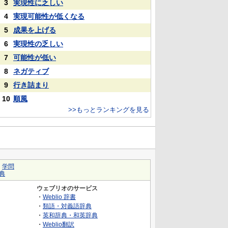
3
実現性に乏しい
4
実現可能性が低くなる
5
成果を上げる
6
実現性の乏しい
7
可能性が低い
8
ネガティブ
9
行き詰まり
10
順風
>>もっとランキングを見る
｜
学問
典
ウェブリオのサービス
・
Weblio 辞書
・
類語・対義語辞典
・
英和辞典・和英辞典
・
Weblio翻訳