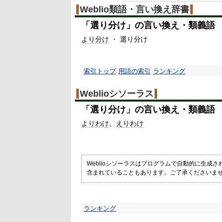
%
Weblio類語・言い換え辞書
「
選り分け
」の言い換え・類義語
より分け
・ 選り分け
索引トップ
用語の索引
ランキング
Weblioシソーラス
「
選り分け
」の言い換え・類義語
よりわけ
えりわけ
Weblioシソーラスはプログラムで自動的に生成
含まれていることもあります。ご了承くださいま
ランキング