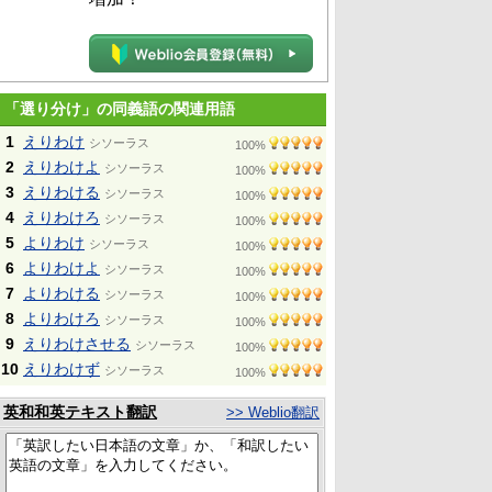
「選り分け」の同義語の関連用語
1
えりわけ
シソーラス
100%
2
えりわけよ
シソーラス
100%
3
えりわける
シソーラス
100%
4
えりわけろ
シソーラス
100%
5
よりわけ
シソーラス
100%
6
よりわけよ
シソーラス
100%
7
よりわける
シソーラス
100%
8
よりわけろ
シソーラス
100%
9
えりわけさせる
シソーラス
100%
10
えりわけず
シソーラス
100%
英和和英テキスト翻訳
>> Weblio翻訳