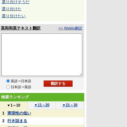
選り分けそうだ
選り分けた
選り分けたい
英和和英テキスト翻訳
>> Weblio翻訳
英語⇒日本語
日本語⇒英語
検索ランキング
▼
11～20
▼
21～30
▼
1～10
1
実現性の低い
2
行き詰まる