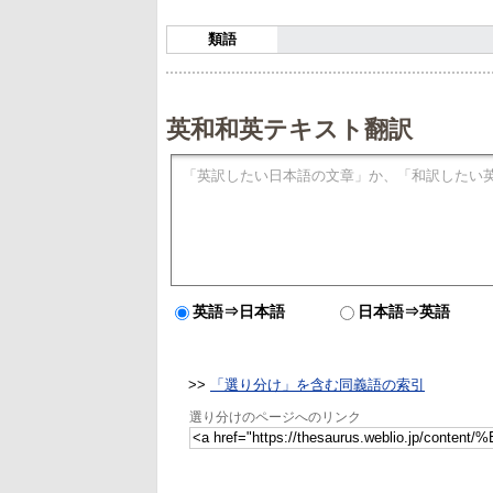
類語
英和和英テキスト翻訳
英語⇒日本語
日本語⇒英語
>>
「選り分け」を含む同義語の索引
選り分けのページへのリンク