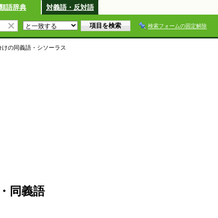
類語辞典
対義語・反対語
検索フォームの固定解除
分け
の同義語・シソーラス
・同義語