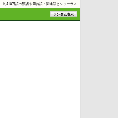
約410万語の類語や同義語・関連語とシソーラス