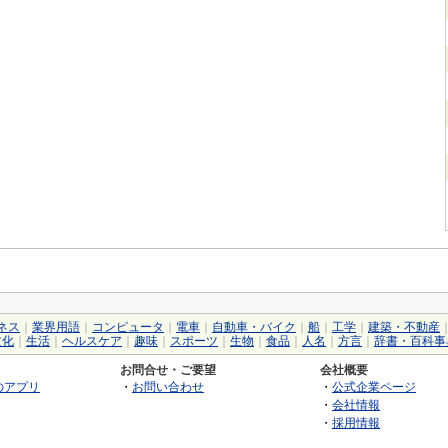
ネス
｜
業界用語
｜
コンピュータ
｜
電車
｜
自動車・バイク
｜
船
｜
工学
｜
建築・不動産
文化
｜
生活
｜
ヘルスケア
｜
趣味
｜
スポーツ
｜
生物
｜
食品
｜
人名
｜
方言
｜
辞書・百科事
お問合せ・ご要望
会社概要
のアプリ
・
お問い合わせ
・
公式企業ページ
・
会社情報
・
採用情報