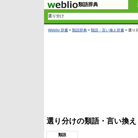
類語辞典
Weblio 辞書
>
類語辞典
>
類語・言い換え辞書
>
選り
L
/
U
o
n
a
m
d
u
e
t
d
e
:
4
選り分けの類語・言い換え
5
.
3
3
類語