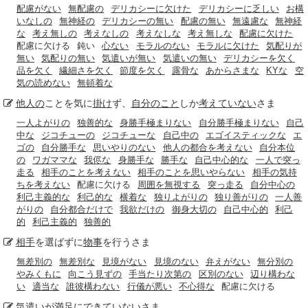
配慮がない
無配慮の
デリカシーに欠けた
デリカシーに乏しい
お構
いなしの
無神経の
デリカシーの無い
配慮の無い
無遠慮な
無神経
な
考え無しの
考えなしの
考えなしな
考え無しな
配慮に欠けた
配慮に欠ける
鈍い
心ない
モラルのない
モラルに欠けた
気配りが
無い
気配りの無い
気遣いが無い
気遣いの無い
デリカシーを欠く
品を欠く
繊細さを欠く
節度を欠く
露骨な
あからさまな
KYな
空
気の読めない
無頓着な
他人の
ことを気に
掛け
ず、
自分のこと
しか
考えていない
さま
一人よがりの
独善的な
身勝手極まりない
自分勝手極まりない
自己
中な
ジコチューの
ジコチューな
自己中の
エゴイスティックな
エ
ゴの
自分勝手な
思いやりのない
他人の都合を考えない
自分本位
の
ワガママな
我侭な
身勝手な
勝手な
自己中心的な
一人で突っ
走る
相手のことを考えない
相手のことを思いやらない
相手の気持
ちを考えない
配慮に欠ける
周囲を無視する
突っ走る
自分中心の
利己主義的な
利己的な
横着な
独りよがりの
独り善がりの
一人善
がりの
自分都合だけで
我欲だけの
御身大切の
自己中心的
利己
的
利己主義的
独善的
相手
を選ばずに
物事
を行うさま
無差別の
無差別な
見境がない
見境のない
弁えがない
無分別の
やみくもに
向こう見ずの
手当たり次第の
区別のない
辺り構わな
い
適当な
誰彼構わない
行儀が悪い
不心得な
配慮に欠ける
気遣い
が
満足に
できていない
さま