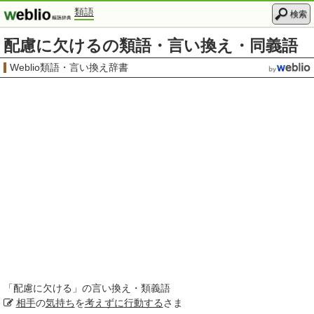
類語
検索
配慮に欠けるの類語・言い換え・同義語
Weblio類語・言い換え辞書
「
配慮に欠ける
」の言い換え・類義語
相手
の
気持ち
を
考えずに
行動する
さま