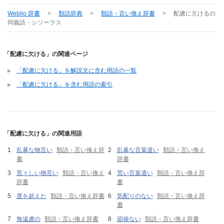
Weblio 辞書
>
類語辞典
>
類語・言い換え辞書
>
配慮に欠ける
の
同義語・シソーラス
「配慮に欠ける」の関連ページ
「配慮に欠ける」を解説文に含む用語の一覧
「配慮に欠ける」を含む用語の索引
「配慮に欠ける」の関連用語
乱暴な物言い
類語・言い換え辞
乱暴な言葉遣い
類語・言い換え
書
辞書
荒々しい物言い
類語・言い換え
荒い言葉遣い
類語・言い換え辞
辞書
書
度を超えた
類語・言い換え辞書
気配りのない
類語・言い換え辞
書
無遠慮の
類語・言い換え辞書
節操ない
類語・言い換え辞書