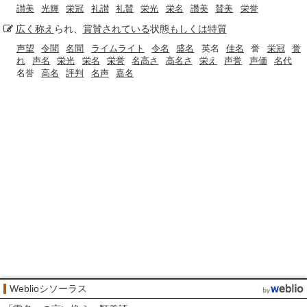
讃美
光輝
栄冠
礼讃
礼賛
栄光
栄名
讚美
賛美
栄誉
広く
称え
られ、
賞賛
されている
状態
もしくは
特質
声望
令聞
名聞
ライムライト
令名
盛名
英名
佳名
誉
栄冠
誉
れ
声名
栄光
栄名
栄誉
名高さ
高名さ
栄え
声誉
声価
名代
名誉
高名
評判
名声
嘉名
Weblioシソーラス