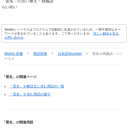
「
雷名
」の言い換え・類義語
らいめい
Weblioシソーラスはプログラムで自動的に生成されているため、一部不適切なキー
ワードが含まれていることもあります。ご了承くださいませ。
詳しい解説を見る
。
お問い合わせ
。
Weblio 辞書
>
類語辞典
>
日本語WordNet
>
雷名
の同義語・シソ
ーラス
「雷名」の関連ページ
「雷名」を解説文に含む用語の一覧
「雷名」を含む用語の索引
「雷名」の関連用語