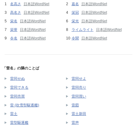
名高さ
日本語WordNet
嘉名
日本語WordNet
高名さ
日本語WordNet
栄冠
日本語WordNet
栄名
日本語WordNet
栄光
日本語WordNet
栄誉
日本語WordNet
ライムライト
日本語WordNet
令名
日本語WordNet
令聞
日本語WordNet
「雷名」の隣のことば
雷同せぬ
雷同せよ
雷同できる
雷同売り
雷同売買
雷同買い
雷 (吹雪型駆逐艦)
雷図
雷土
雷土新田
雷型駆逐艦
雷声