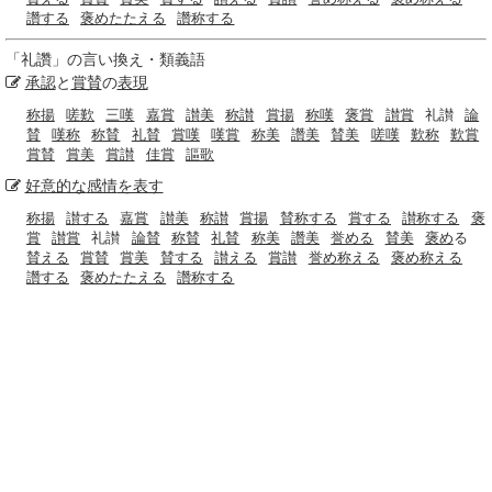
讚する
褒めたたえる
讚称する
「
礼讚
」の言い換え・類義語
承認
と
賞賛
の
表現
称揚
嗟歎
三嘆
嘉賞
讃美
称讃
賞揚
称嘆
褒賞
讃賞
礼讃
論
賛
嘆称
称賛
礼賛
賞嘆
嘆賞
称美
讚美
賛美
嗟嘆
歎称
歎賞
賞賛
賞美
賞讃
佳賞
謳歌
好意的な
感情
を表す
称揚
讃する
嘉賞
讃美
称讃
賞揚
賛称する
賞する
讃称する
褒
賞
讃賞
礼讃
論賛
称賛
礼賛
称美
讚美
誉める
賛美
褒め
る
賛える
賞賛
賞美
賛する
讃える
賞讃
誉め称える
褒め称える
讚する
褒めたたえる
讚称する