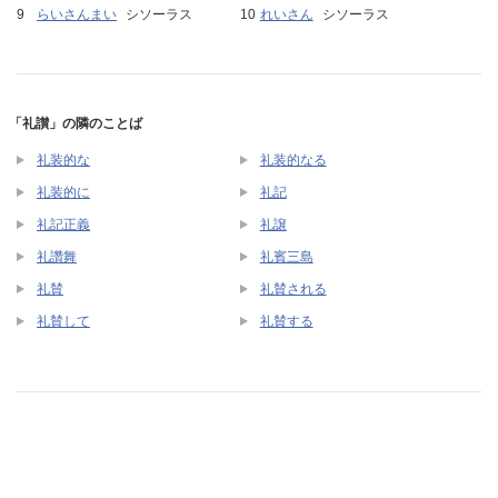
らいさんまい
シソーラス
れいさん
シソーラス
「礼讃」の隣のことば
礼装的な
礼装的なる
礼装的に
礼記
礼記正義
礼譲
礼讚舞
礼賓三島
礼賛
礼賛される
礼賛して
礼賛する