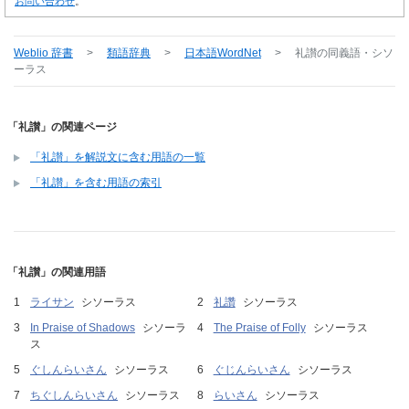
お問い合わせ
。
Weblio 辞書
>
類語辞典
>
日本語WordNet
>
礼讃
の同義語・シソ
ーラス
「礼讃」の関連ページ
「礼讃」を解説文に含む用語の一覧
「礼讃」を含む用語の索引
「礼讃」の関連用語
ライサン
シソーラス
礼讚
シソーラス
In Praise of Shadows
シソーラ
The Praise of Folly
シソーラス
ス
ぐしんらいさん
シソーラス
ぐじんらいさん
シソーラス
ちぐしんらいさん
シソーラス
らいさん
シソーラス