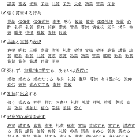
讃美
雷名
光輝
栄冠
礼賛
栄光
栄名
讚美
賛美
栄誉
強く
賞賛する
行為
愛慕
偶像化
偶像崇拝
讃美
感心
敬慕
歎美
偶像礼拝
崇重
心
酔
礼拝
礼賛
憬れ
傾倒
讚美
賛美
尊崇
偶像視
景仰
渇仰
恭
敬
嘆美
憧憬
尊敬
崇拝
欽慕
承認
と
賞賛
の
表現
称揚
嗟歎
三嘆
嘉賞
讃美
礼讚
称讃
賞揚
称嘆
褒賞
讃賞
論
賛
嘆称
称賛
礼賛
賞嘆
嘆賞
称美
讚美
賛美
嗟嘆
歎称
歎賞
賞賛
賞美
賞讃
佳賞
謳歌
疑わず、
無批判に
愛す
る、あるいは
過度に
崇敬
崇める
崇めたてる
敬仰
礼賛
推尊
尊崇
有り難がる
景仰
欽仰
敬拝
崇め立てる
崇拝
畏敬
礼拝
に
出席
する
敬う
崇める
神拝
拝む
お参り
礼拝
礼賛
拝礼
推尊
尊崇
奉
拝
敬拝
御参り
信心
崇拝
参拝
斎く
好意的な
感情
を表す
称揚
讃する
嘉賞
讃美
礼讚
称讃
賞揚
賛称する
賞する
讃称す
る
褒賞
讃賞
論賛
称賛
礼賛
称美
讚美
誉める
賛美
褒め
る
賛える
賞賛
賞美
賛する
讃える
賞讃
誉め称える
褒め称える