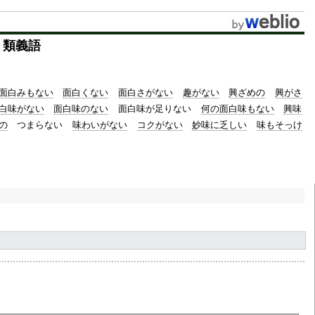
・類義語
面白みもない
面白くない
面白さがない
趣がない
興ざめの
興がさ
白味がない
面白味のない
面白味が足りない
何の面白味もない
興味
の
つまらない
味わいがない
コクがない
妙味に乏しい
味もそっけ