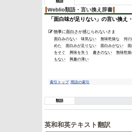
1
類語
%
Weblio類語・言い換え辞書
「
面白味が足りない
」の言い換え
物事
に
面白さ
が
感じ
られないさま
面白みのない
味気ない
無味乾燥な
何の
めた
面白みが足りない
面白みがない
面
をそぐ
興味を失う
趣きのない
無味乾燥
もない
興趣の薄い
索引トップ
用語の索引
類語
英和和英テキスト翻訳