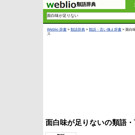
類語辞典
Weblio 辞書
>
類語辞典
>
類語・言い換え辞書
>
面白
ス
L
/
U
o
n
a
m
d
u
e
t
d
e
:
4
面白味が足りないの類語・
1
.
2