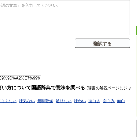
言い方について国語辞典で意味を調べる
(辞書の解説ページにジャ
面白くない
味気ない
無味乾燥
足りない
味わい
面白さ
面白み
面白