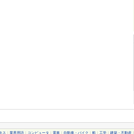
ネス
｜
業界用語
｜
コンピュータ
｜
電車
｜
自動車・バイク
｜
船
｜
工学
｜
建築・不動産