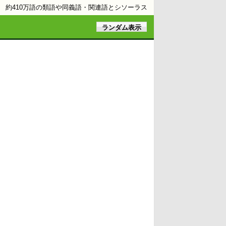
約410万語の類語や同義語・関連語とシソーラス