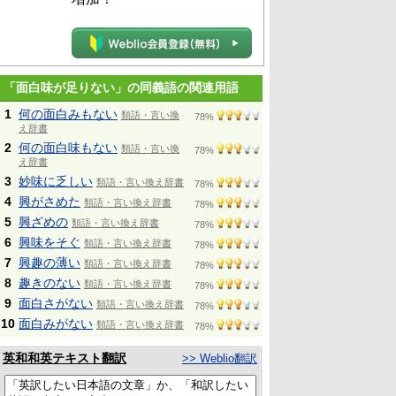
「面白味が足りない」の同義語の関連用語
1
何の面白みもない
類語・言い換
78%
え辞書
2
何の面白味もない
類語・言い換
78%
え辞書
3
妙味に乏しい
類語・言い換え辞書
78%
4
興がさめた
類語・言い換え辞書
78%
5
興ざめの
類語・言い換え辞書
78%
6
興味をそぐ
類語・言い換え辞書
78%
7
興趣の薄い
類語・言い換え辞書
78%
8
趣きのない
類語・言い換え辞書
78%
9
面白さがない
類語・言い換え辞書
78%
10
面白みがない
類語・言い換え辞書
78%
英和和英テキスト翻訳
>> Weblio翻訳