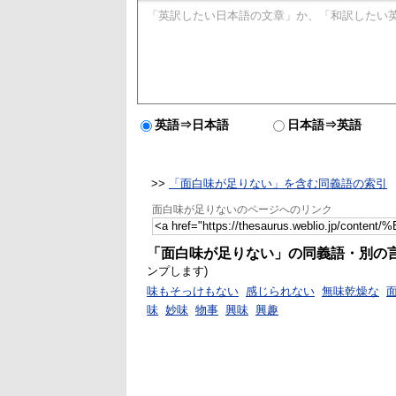
英語⇒日本語
日本語⇒英語
>>
「面白味が足りない」を含む同義語の索引
面白味が足りないのページへのリンク
「面白味が足りない」の同義語・別の
ンプします)
味もそっけもない
感じられない
無味乾燥な
味
妙味
物事
興味
興趣