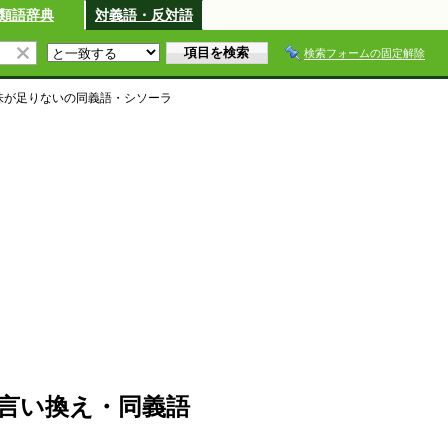
類語辞典
対義語・反対語
検索フォームの固定解除
味が足りない
の同義語・シソーラ
言い換え・同義語