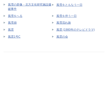
風雪の群像・北方文化研究施設爆
風雪をともなう一日
破事件
風雪をへる
風雪を伴う一日
風雪崩
風雪流れ旅
風雲
風雲 (1980年のテレビドラマ)
風雲1号C
風雲の会