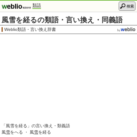
類語
検索
風雪を経るの類語・言い換え・同義語
Weblio類語・言い換え辞書
「
風雪を経る
」の言い換え・類義語
風
雪
をへる ・ 風
雪
を経る