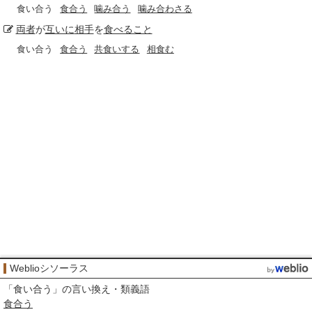
食い合う
食合う
噛み合う
噛み合わさる
両者
が
互いに
相手
を
食べること
食い合う
食合う
共食いする
相食む
Weblioシソーラス
「
食い合う
」の言い換え・類義語
食合う