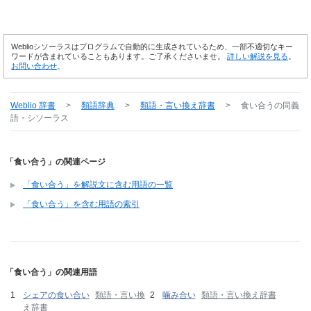
Weblioシソーラスはプログラムで自動的に生成されているため、一部不適切なキー
ワードが含まれていることもあります。ご了承くださいませ。
詳しい解説を見る
。
お問い合わせ
。
Weblio 辞書
>
類語辞典
>
類語・言い換え辞書
>
食い合う
の同義
語・シソーラス
「食い合う」の関連ページ
「食い合う」を解説文に含む用語の一覧
「食い合う」を含む用語の索引
「食い合う」の関連用語
シェアの食い合い
類語・言い換
噛み合い
類語・言い換え辞書
え辞書