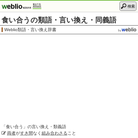
類語
検索
食い合うの類語・言い換え・同義語
Weblio類語・言い換え辞書
「
食い合う
」の言い換え・類義語
両者
が
すき間
なく
組み
合わさる
こと