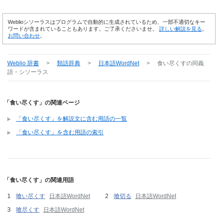
Weblioシソーラスはプログラムで自動的に生成されているため、一部不適切なキー
ワードが含まれていることもあります。ご了承くださいませ。
詳しい解説を見る
。
お問い合わせ
。
Weblio 辞書
>
類語辞典
>
日本語WordNet
>
食い尽くす
の同義
語・シソーラス
「食い尽くす」の関連ページ
「食い尽くす」を解説文に含む用語の一覧
「食い尽くす」を含む用語の索引
「食い尽くす」の関連用語
喰い尽くす
日本語WordNet
喰切る
日本語WordNet
喰尽くす
日本語WordNet