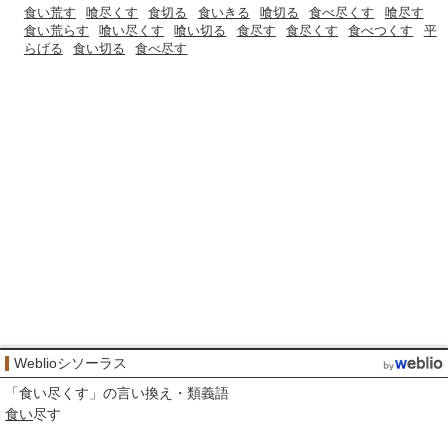
食い荒す
喰尽くす
食切る
食いきる
喰切る
食べ尽くす
喰尽す
食い荒らす
喰い尽くす
喰い切る
食尽す
食尽くす
食べつくす
平
らげる
食い切る
食べ尽す
Weblioシソーラス
「
食い尽くす
」の言い換え・類義語
食い
尽す