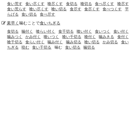
食い荒す
食い尽くす
喰尽くす
食切る
喰切る
食べ尽くす
喰尽す
食い荒らす
喰い尽くす
喰い切る
食尽す
食尽くす
食べつくす
平
らげる
食い切る
食べ尽す
素早く
噛むことで
食いちぎる
食切る
噛付く
喰らい付く
食千切る
喰い付く
食いつく
食い付く
噛みつく
かみ付く
喰いつく
喰い千切る
喰付く
噛みきる
食付く
喰千切る
食らい付く
噛み付く
噛み切る
喰い切る
かみ切る
食い
ちぎる
咬む
食い千切る
噛む
食い切る
噛切る