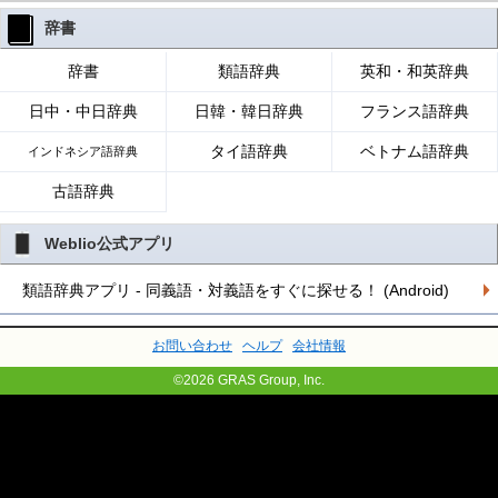
辞書
辞書
類語辞典
英和・和英辞典
日中・中日辞典
日韓・韓日辞典
フランス語辞典
タイ語辞典
ベトナム語辞典
インドネシア語辞典
古語辞典
Weblio公式アプリ
類語辞典アプリ - 同義語・対義語をすぐに探せる！ (Android)
お問い合わせ
ヘルプ
会社情報
©2026 GRAS Group, Inc.