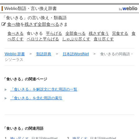
Weblio類語・言い換え辞書
「
食いきる
」の言い換え・類義語
食べ物
を
残さず
全部食べる
さま
食べきる
食いきる
平らげる
全部食べる
残さず食う
完食する
食
べ尽くす
ペロリと平らげる
しゃぶり尽くす
貪り尽くす
Weblio 辞書
>
類語辞典
>
日本語WordNet
>
食いきる
の同義語・
シソーラス
「食いきる」の関連ページ
「食いきる」を解説文に含む用語の一覧
「食いきる」を含む用語の索引
「食いきる」の関連用語
喰い尽くす
日本語WordNet
喰尽くす
日本語WordNet