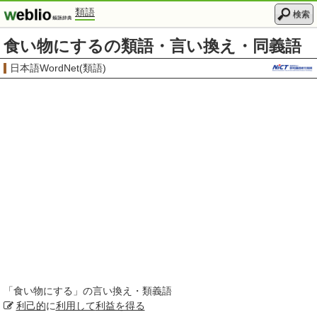
類語
検索
食い物にするの類語・言い換え・同義語
日本語WordNet(類語)
「
食い物にする
」の言い換え・類義語
利己的
に
利用して
利益を得る