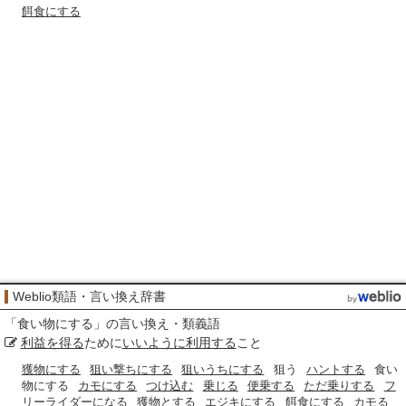
餌食にする
Weblio類語・言い換え辞書
「
食い物にする
」の言い換え・類義語
利益を得る
ために
いいように利用する
こと
獲物にする
狙い撃ちにする
狙いうちにする
狙う
ハントする
食い
物にする
カモにする
つけ込む
乗じる
便乗する
ただ乗りする
フ
リーライダーになる
獲物とする
エジキにする
餌食にする
カモる