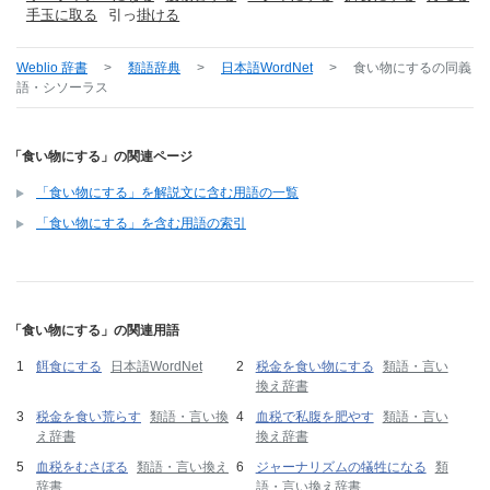
手玉に取る
引っ
掛ける
Weblio 辞書
>
類語辞典
>
日本語WordNet
>
食い物にする
の同義
語・シソーラス
「食い物にする」の関連ページ
「食い物にする」を解説文に含む用語の一覧
「食い物にする」を含む用語の索引
「食い物にする」の関連用語
餌食にする
日本語WordNet
税金を食い物にする
類語・言い
換え辞書
税金を食い荒らす
類語・言い換
血税で私腹を肥やす
類語・言い
え辞書
換え辞書
血税をむさぼる
類語・言い換え
ジャーナリズムの犠牲になる
類
辞書
語・言い換え辞書