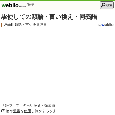
類語
検索
駆使しての類語・言い換え・同義語
Weblio類語・言い換え辞書
「
駆使して
」の言い換え・類義語
物や
道具
を
使用
し何かするさま