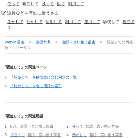
使って
駆使して
以って
以て
利用して
道具
などを有効に使うさま
生かして
活かして
活用して
利用して
運用して
駆使して
役立て
て
Weblio 辞書
>
類語辞典
>
類語・言い換え辞書
>
駆使して
の同義
語・シソーラス
「駆使して」の関連ページ
「駆使して」を解説文に含む用語の一覧
「駆使して」を含む用語の索引
「駆使して」の関連用語
以て
類語・言い換え辞書
使って
類語・言い換え辞書
役立てて
類語・言い換え辞書
活かして
類語・言い換え辞書