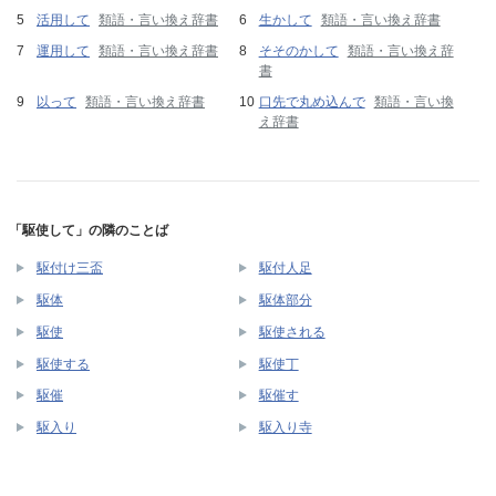
活用して
類語・言い換え辞書
生かして
類語・言い換え辞書
運用して
類語・言い換え辞書
そそのかして
類語・言い換え辞
書
以って
類語・言い換え辞書
口先で丸め込んで
類語・言い換
え辞書
「駆使して」の隣のことば
駆付け三盃
駆付人足
駆体
駆体部分
駆使
駆使される
駆使する
駆使丁
駆催
駆催す
駆入り
駆入り寺