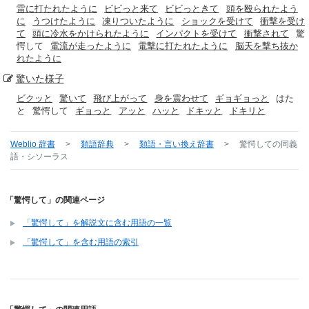
雷に打たれたように
ビビっと来て
ビビっときて
頭を殴られたよう
に
うつけたように
凍りついたように
ショックを受けて
衝撃を受け
て
頭に冷水をかけられたように
インパクトを受けて
衝撃されて
驚
愕して
電流が走ったように
電撃に打たれたように
脳天を撃ち抜か
れたように
驚いた
様子
ビクッと
驚いて
飛び上がって
身を震わせて
ギョギョっと
はた
と
驚愕して
ギョっと
アッと
ハッと
ドキッと
ドキリと
Weblio 辞書
>
類語辞典
>
類語・言い換え辞書
>
驚愕して
の同義
語・シソーラス
「驚愕して」の関連ページ
「驚愕して」を解説文に含む用語の一覧
「驚愕して」を含む用語の索引