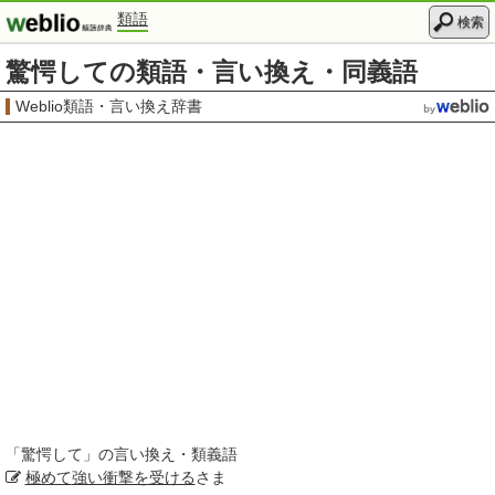
類語
検索
驚愕しての類語・言い換え・同義語
Weblio類語・言い換え辞書
「
驚愕して
」の言い換え・類義語
極めて
強い衝撃を受ける
さま