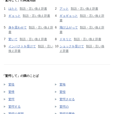
「驚愕して」の関連用語
はたと
類語・言い換え辞書
アッと
類語・言い換え辞書
ギョっと
類語・言い換え辞書
ギョギョっと
類語・言い換え辞
書
身を震わせて
類語・言い換え辞
飛び上がって
類語・言い換え辞
書
書
驚いて
類語・言い換え辞書
ドキリと
類語・言い換え辞書
インパクトを受けて
類語・言い
ショックを受けて
類語・言い換
換え辞書
え辞書
「驚愕して」の隣のことば
驚怪
驚悔
驚悸
驚惶
驚愕
驚愕させる
驚愕する
驚愕の
驚愕の展開
驚愕交響曲