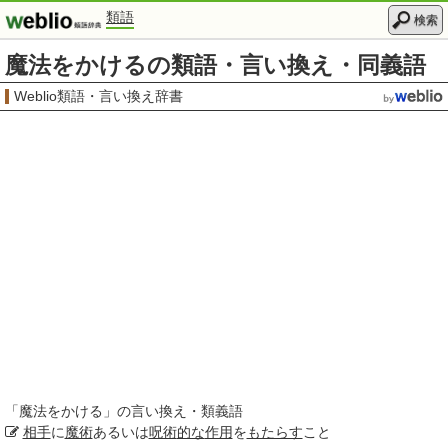
類語
検索
魔法をかけるの類語・言い換え・同義語
Weblio類語・言い換え辞書
「
魔法をかける
」の言い換え・類義語
相手
に
魔術
あるいは
呪術
的な
作用
を
もたらす
こと