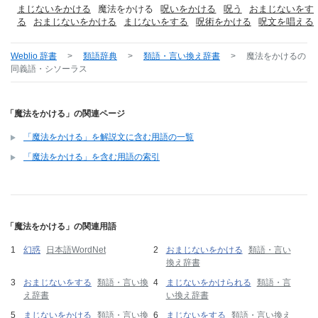
まじないをかける
魔法をかける
呪いをかける
呪う
おまじないをす
る
おまじないをかける
まじないをする
呪術をかける
呪文を唱える
Weblio 辞書
>
類語辞典
>
類語・言い換え辞書
>
魔法をかける
の
同義語・シソーラス
「魔法をかける」の関連ページ
「魔法をかける」を解説文に含む用語の一覧
「魔法をかける」を含む用語の索引
「魔法をかける」の関連用語
幻惑
日本語WordNet
おまじないをかける
類語・言い
換え辞書
おまじないをする
類語・言い換
まじないをかけられる
類語・言
え辞書
い換え辞書
まじないをかける
類語・言い換
まじないをする
類語・言い換え