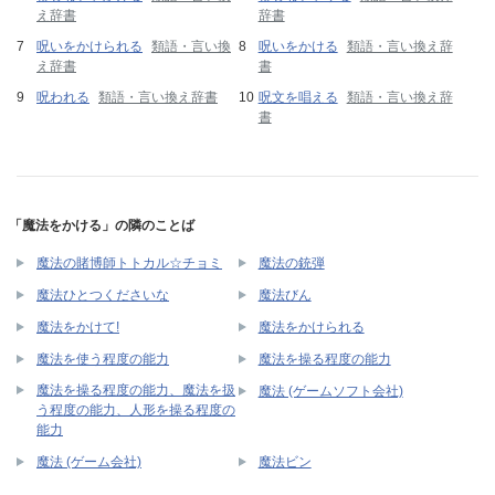
え辞書
辞書
呪いをかけられる
類語・言い換
呪いをかける
類語・言い換え辞
え辞書
書
呪われる
類語・言い換え辞書
呪文を唱える
類語・言い換え辞
書
「魔法をかける」の隣のことば
魔法の賭博師トトカル☆チョミ
魔法の銃弾
魔法ひとつくださいな
魔法びん
魔法をかけて!
魔法をかけられる
魔法を使う程度の能力
魔法を操る程度の能力
魔法を操る程度の能力、魔法を扱
魔法 (ゲームソフト会社)
う程度の能力、人形を操る程度の
能力
魔法 (ゲーム会社)
魔法ビン