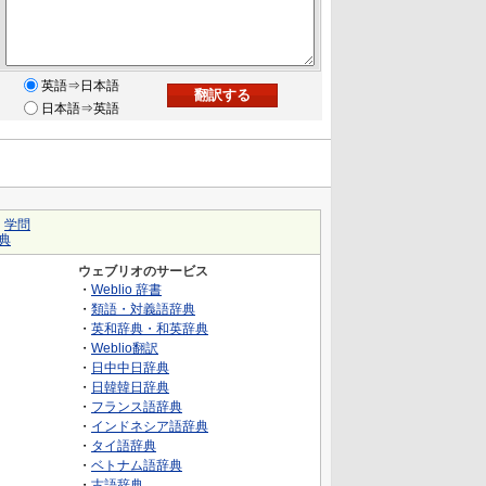
英語⇒日本語
日本語⇒英語
｜
学問
典
ウェブリオのサービス
・
Weblio 辞書
・
類語・対義語辞典
・
英和辞典・和英辞典
・
Weblio翻訳
・
日中中日辞典
・
日韓韓日辞典
・
フランス語辞典
・
インドネシア語辞典
・
タイ語辞典
・
ベトナム語辞典
・
古語辞典