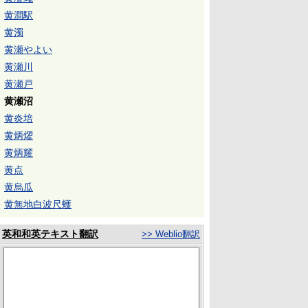
黄澗駅
黄濁
黄瀬やよい
黄瀬川
黄瀬戸
黄瀬沼
黄炎培
黄炳燿
黄炳耀
黄点
黄烏瓜
黄無地白波尺蠖
英和和英テキスト翻訳
>> Weblio翻訳