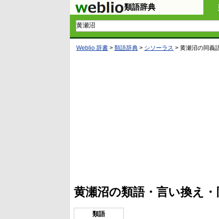
類語辞典
Weblio 辞書
>
類語辞典
>
シソーラス
>
黄瀬沼
の同義
L
/
U
o
n
a
m
d
u
e
t
d
e
:
4
黄瀬沼の類語・言い換え・
5
.
3
5
類語