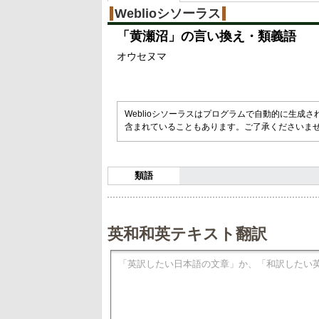
%
Weblioシソーラス
「
黄瀬沼
」の言い換え・類義語
オウセヌマ
Weblioシソーラスはプログラムで自動的に生成
含まれていることもあります。ご了承くださいま
類語
英和和英テキスト翻訳