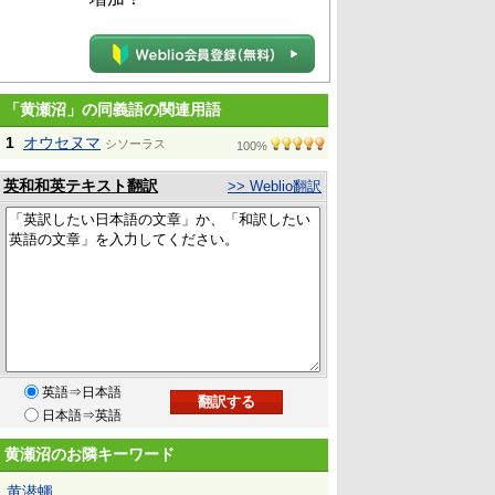
「黄瀬沼」の同義語の関連用語
1
オウセヌマ
シソーラス
100%
英和和英テキスト翻訳
>> Weblio翻訳
英語⇒日本語
日本語⇒英語
黄瀬沼のお隣キーワード
黄潜蠅