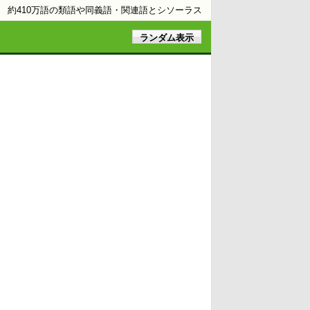
約410万語の類語や同義語・関連語とシソーラス