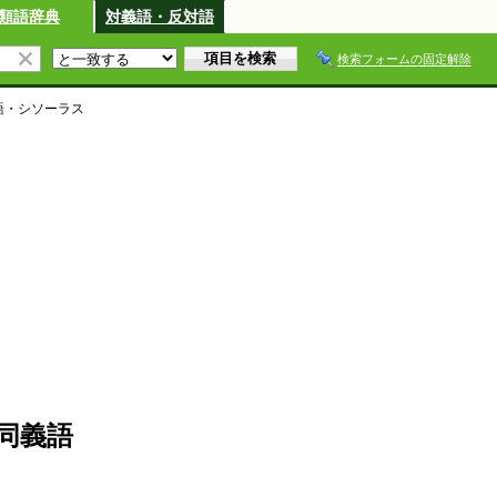
類語辞典
対義語・反対語
検索フォームの固定解除
語・シソーラス
同義語