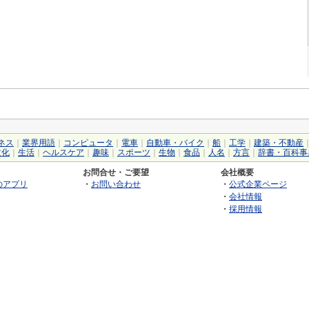
ネス
｜
業界用語
｜
コンピュータ
｜
電車
｜
自動車・バイク
｜
船
｜
工学
｜
建築・不動産
文化
｜
生活
｜
ヘルスケア
｜
趣味
｜
スポーツ
｜
生物
｜
食品
｜
人名
｜
方言
｜
辞書・百科事
お問合せ・ご要望
会社概要
のアプリ
・
お問い合わせ
・
公式企業ページ
・
会社情報
・
採用情報