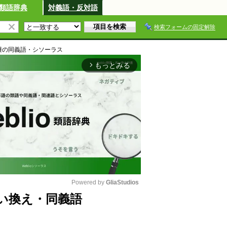
類語辞典
対義語・反対語
検索フォームの固定解除
蠖
の同義語・シソーラス
もっとみる
arrow_forward_ios
Powered by 
GliaStudios
い換え・同義語
M
u