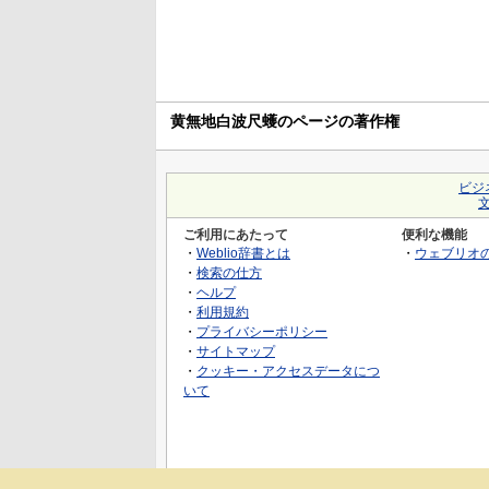
黄無地白波尺蠖のページの著作権
ビジ
ご利用にあたって
便利な機能
・
Weblio辞書とは
・
ウェブリオ
・
検索の仕方
・
ヘルプ
・
利用規約
・
プライバシーポリシー
・
サイトマップ
・
クッキー・アクセスデータにつ
いて