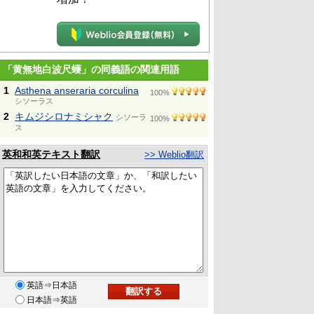
「黄無地白波尺蠖」の同義語の関連用語
1
Asthena anseraria corculina
100%
シソーラス
2
キムジシロナミシャク
シソーラ
100%
ス
英和和英テキスト翻訳
>> Weblio翻訳
英語⇒日本語
日本語⇒英語