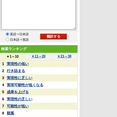
英語⇒日本語
日本語⇒英語
検索ランキング
▼
11～20
▼
21～30
▼
1～10
1
実現性の低い
2
行き詰まる
3
実現性に乏しい
4
実現可能性が低くなる
5
成果を上げる
6
実現性の乏しい
7
可能性が低い
8
順風