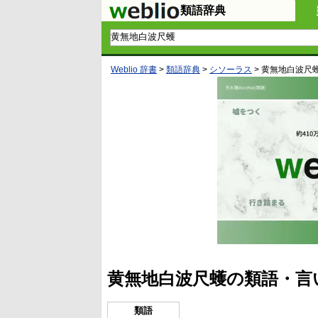
類語辞典
Weblio 辞書
>
類語辞典
>
シソーラス
>
黄無地白波尺
黄無地白波尺蠖の類語・言
類語