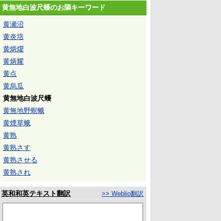
黄無地白波尺蠖のお隣キーワード
黄瀬沼
黄炎培
黄炳燿
黄炳耀
黄点
黄烏瓜
黄無地白波尺蠖
黄無地野螟蛾
黄煙草蛾
黄熟
黄熟さす
黄熟させる
黄熟され
英和和英テキスト翻訳
>> Weblio翻訳