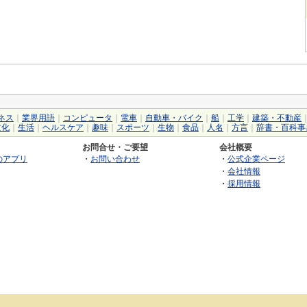
ネス
｜
業界用語
｜
コンピュータ
｜
電車
｜
自動車・バイク
｜
船
｜
工学
｜
建築・不動産
文化
｜
生活
｜
ヘルスケア
｜
趣味
｜
スポーツ
｜
生物
｜
食品
｜
人名
｜
方言
｜
辞書・百科事
お問合せ・ご要望
会社概要
のアプリ
・
お問い合わせ
・
公式企業ページ
・
会社情報
・
採用情報