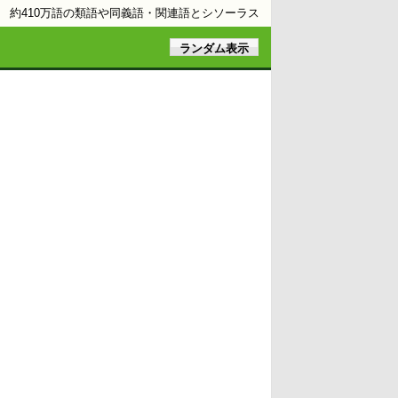
約410万語の類語や同義語・関連語とシソーラス