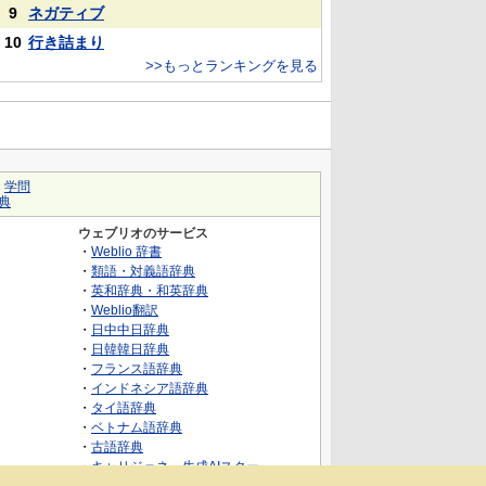
9
ネガティブ
10
行き詰まり
>>もっとランキングを見る
｜
学問
典
ウェブリオのサービス
・
Weblio 辞書
・
類語・対義語辞典
・
英和辞典・和英辞典
・
Weblio翻訳
・
日中中日辞典
・
日韓韓日辞典
・
フランス語辞典
・
インドネシア語辞典
・
タイ語辞典
・
ベトナム語辞典
・
古語辞典
・
キャリジェネ～生成AIスクー
ル・AIスキルでキャリアアップ～