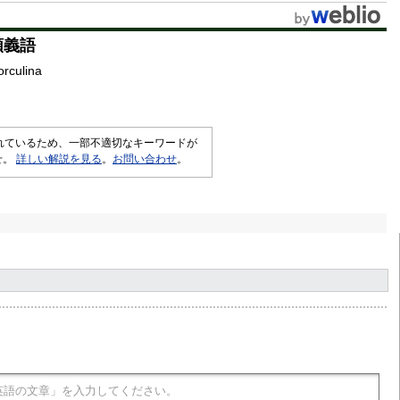
t
類義語
e
orculina
されているため、一部不適切なキーワードが
せ。
詳しい解説を見る
。
お問い合わせ
。