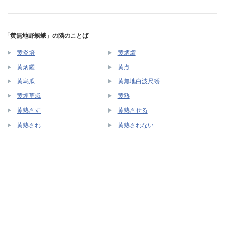
「黄無地野螟蛾」の隣のことば
黄炎培
黄炳燿
黄炳耀
黄点
黄烏瓜
黄無地白波尺蠖
黄煙草蛾
黄熟
黄熟さす
黄熟させる
黄熟され
黄熟されない