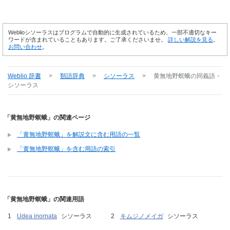
Weblioシソーラスはプログラムで自動的に生成されているため、一部不適切なキー
ワードが含まれていることもあります。ご了承くださいませ。
詳しい解説を見る
。
お問い合わせ
。
Weblio 辞書
>
類語辞典
>
シソーラス
>
黄無地野螟蛾
の同義語・
シソーラス
「黄無地野螟蛾」の関連ページ
「黄無地野螟蛾」を解説文に含む用語の一覧
「黄無地野螟蛾」を含む用語の索引
「黄無地野螟蛾」の関連用語
Udea inornata
シソーラス
キムジノメイガ
シソーラス