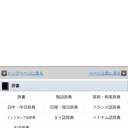
トップページに戻る
ページ上部に戻る
辞書
辞書
類語辞典
英和・和英辞典
日中・中日辞典
日韓・韓日辞典
フランス語辞典
タイ語辞典
ベトナム語辞典
インドネシア語辞典
古語辞典