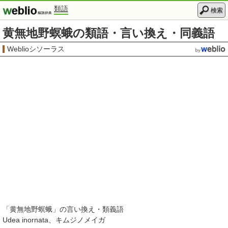
類語
検索
黄無地野螟蛾の類語・言い換え・同義語
Weblioシソーラス
「
黄無地野螟蛾
」の言い換え・類義語
Udea inornata
キムジノメイガ