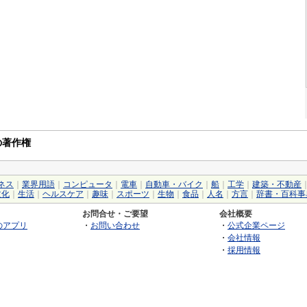
ジの著作権
ネス
｜
業界用語
｜
コンピュータ
｜
電車
｜
自動車・バイク
｜
船
｜
工学
｜
建築・不動産
文化
｜
生活
｜
ヘルスケア
｜
趣味
｜
スポーツ
｜
生物
｜
食品
｜
人名
｜
方言
｜
辞書・百科事
お問合せ・ご要望
会社概要
のアプリ
・
お問い合わせ
・
公式企業ページ
・
会社情報
・
採用情報