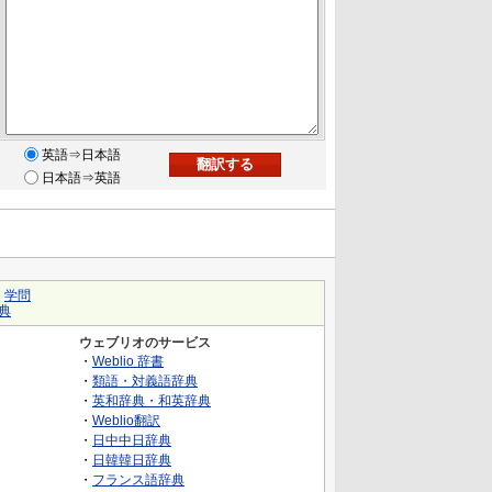
英語⇒日本語
日本語⇒英語
｜
学問
典
ウェブリオのサービス
・
Weblio 辞書
・
類語・対義語辞典
・
英和辞典・和英辞典
・
Weblio翻訳
・
日中中日辞典
・
日韓韓日辞典
・
フランス語辞典