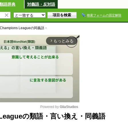
類語辞典
対義語・反対語
検索フォームの固定解除
 Champions League
の同義語・
もっとみる
arrow_forward_ios
Powered by 
GliaStudios
ions Leagueの類語・言い換え・同義語
M