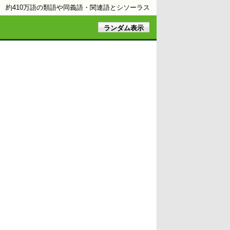
約410万語の類語や同義語・関連語とシソーラス