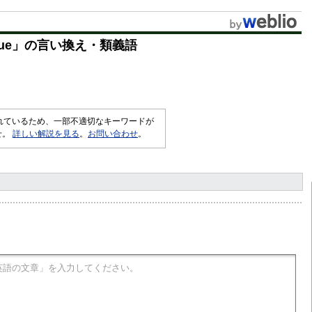
u
t
ue
」の言い換え・類義語
e
されているため、一部不適切なキーワードが
せ。
詳しい解説を見る
。
お問い合わせ
。