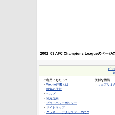
2002–03 AFC Champions Leagueのペー
ビジ
ご利用にあたって
便利な機能
・
Weblio辞書とは
・
ウェブリオ
・
検索の仕方
・
ヘルプ
・
利用規約
・
プライバシーポリシー
・
サイトマップ
・
クッキー・アクセスデータにつ