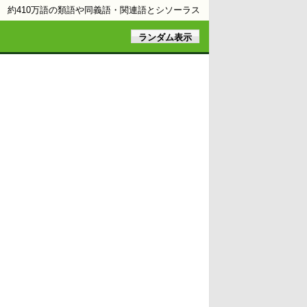
約410万語の類語や同義語・関連語とシソーラス