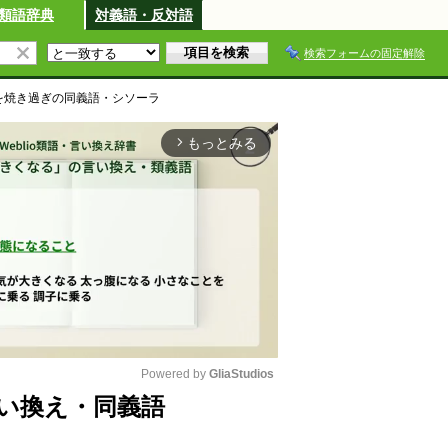
類語辞典
対義語・反対語
検索フォームの固定解除
を焼き過ぎ
の同義語・シソーラ
もっとみる
arrow_forward_ios
Powered by 
GliaStudios
い換え・同義語
M