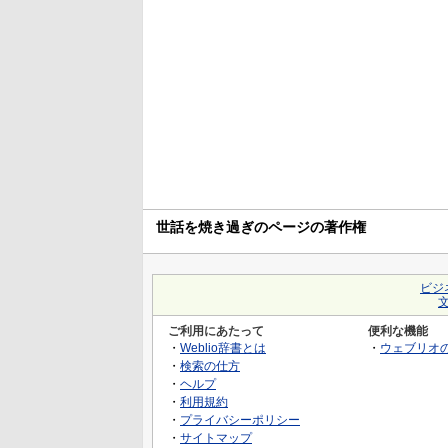
世話を焼き過ぎのページの著作権
ビジ
ご利用にあたって
便利な機能
・
Weblio辞書とは
・
ウェブリオ
・
検索の仕方
・
ヘルプ
・
利用規約
・
プライバシーポリシー
・
サイトマップ