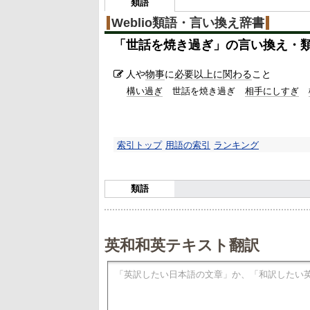
類語
Weblio類語・言い換え辞書
「
世話を焼き過ぎ
」の言い換え・
人や
物事
に
必要以上に関わる
こと
構い過ぎ
世話を焼き過ぎ
相手にしすぎ
索引トップ
用語の索引
ランキング
類語
英和和英テキスト翻訳