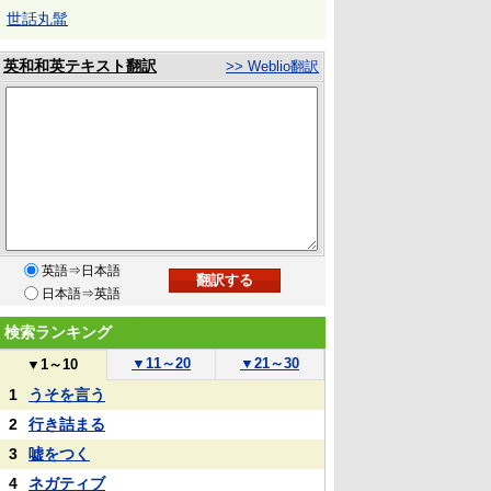
世話丸髷
英和和英テキスト翻訳
>> Weblio翻訳
英語⇒日本語
日本語⇒英語
検索ランキング
▼
11～20
▼
21～30
▼
1～10
1
うそを言う
2
行き詰まる
3
嘘をつく
4
ネガティブ