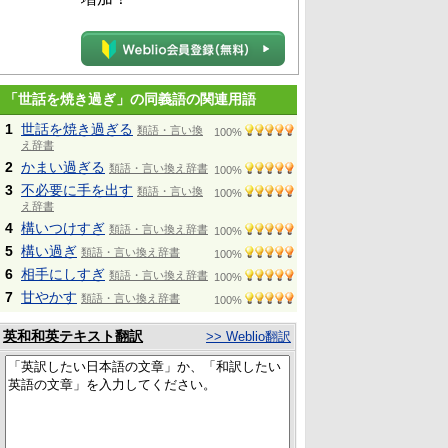
「世話を焼き過ぎ」の同義語の関連用語
1
世話を焼き過ぎる
類語・言い換
100%
え辞書
2
かまい過ぎる
類語・言い換え辞書
100%
3
不必要に手を出す
類語・言い換
100%
え辞書
4
構いつけすぎ
類語・言い換え辞書
100%
5
構い過ぎ
類語・言い換え辞書
100%
6
相手にしすぎ
類語・言い換え辞書
100%
7
甘やかす
類語・言い換え辞書
100%
英和和英テキスト翻訳
>> Weblio翻訳