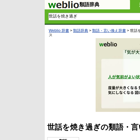
類語辞典
Weblio 辞書
>
類語辞典
>
類語・言い換え辞書
>
世話
ス
世話を焼き過ぎの類語・言