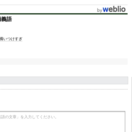
u
t
類義語
e
構いつけすぎ