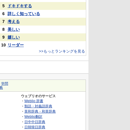
5
ドキドキする
6
詳しく知っている
7
考える
8
美しい
9
嬉しい
10
リーダー
>>もっとランキングを見る
｜
学問
典
ウェブリオのサービス
・
Weblio 辞書
・
類語・対義語辞典
・
英和辞典・和英辞典
・
Weblio翻訳
・
日中中日辞典
・
日韓韓日辞典