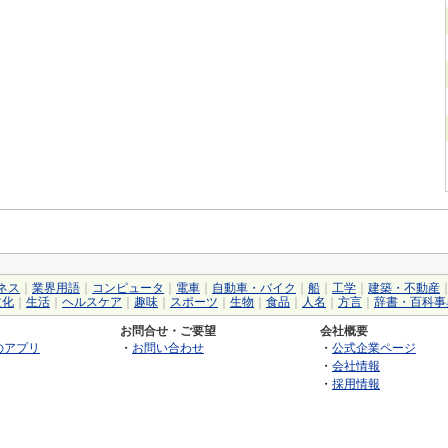
ネス
｜
業界用語
｜
コンピュータ
｜
電車
｜
自動車・バイク
｜
船
｜
工学
｜
建築・不動産
文化
｜
生活
｜
ヘルスケア
｜
趣味
｜
スポーツ
｜
生物
｜
食品
｜
人名
｜
方言
｜
辞書・百科事
お問合せ・ご要望
会社概要
のアプリ
・
お問い合わせ
・
公式企業ページ
・
会社情報
・
採用情報