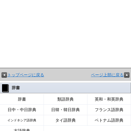
トップページに戻る
ページ上部に戻る
辞書
辞書
類語辞典
英和・和英辞典
日中・中日辞典
日韓・韓日辞典
フランス語辞典
タイ語辞典
ベトナム語辞典
インドネシア語辞典
古語辞典