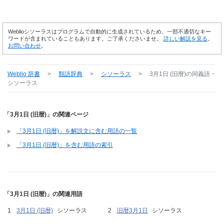
Weblioシソーラスはプログラムで自動的に生成されているため、一部不適切なキー
ワードが含まれていることもあります。ご了承くださいませ。
詳しい解説を見る
。
お問い合わせ
。
Weblio 辞書
>
類語辞典
>
シソーラス
>
3月1日 (旧暦)
の同義語・
シソーラス
「3月1日 (旧暦)」の関連ページ
「3月1日 (旧暦)」を解説文に含む用語の一覧
「3月1日 (旧暦)」を含む用語の索引
「3月1日 (旧暦)」の関連用語
3月1日 (旧暦)
シソーラス
旧暦3月1日
シソーラス