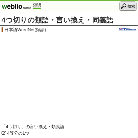
類語
検索
4つ切りの類語・言い換え・同義語
日本語WordNet(類語)
「
4つ切り
」の言い換え・類義語
4
等分の
1つ