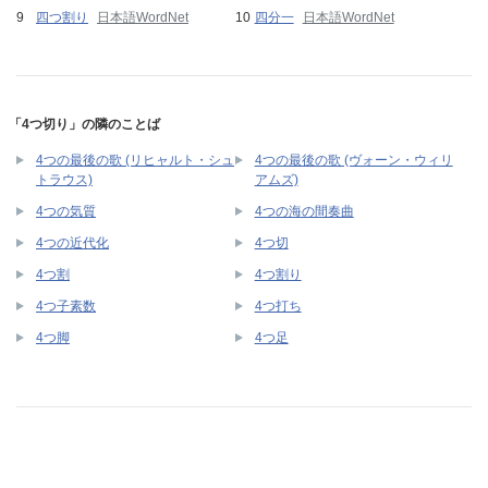
四つ割り
日本語WordNet
四分一
日本語WordNet
「4つ切り」の隣のことば
4つの最後の歌 (リヒャルト・シュ
4つの最後の歌 (ヴォーン・ウィリ
トラウス)
アムズ)
4つの気質
4つの海の間奏曲
4つの近代化
4つ切
4つ割
4つ割り
4つ子素数
4つ打ち
4つ脚
4つ足