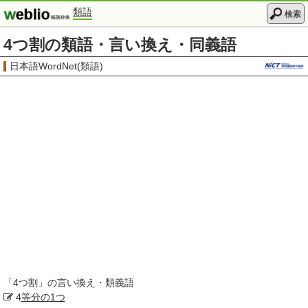
類語
検索
4つ割の類語・言い換え・同義語
日本語WordNet(類語)
「
4つ割
」の言い換え・類義語
4
等分の
1つ