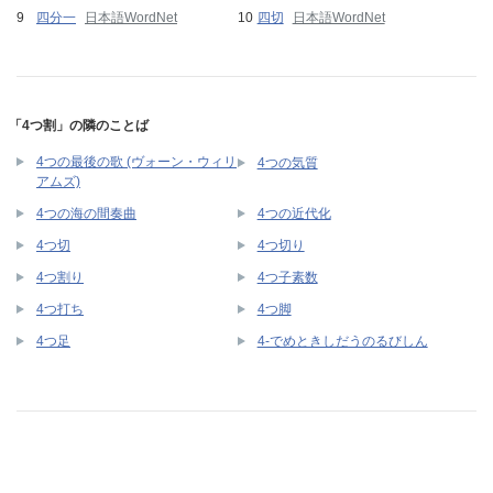
四分一
日本語WordNet
四切
日本語WordNet
「4つ割」の隣のことば
4つの最後の歌 (ヴォーン・ウィリ
4つの気質
アムズ)
4つの海の間奏曲
4つの近代化
4つ切
4つ切り
4つ割り
4つ子素数
4つ打ち
4つ脚
4つ足
4-でめときしだうのるびしん