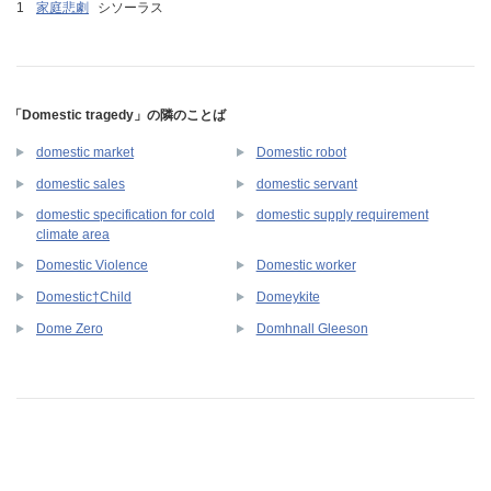
家庭悲劇
シソーラス
「Domestic tragedy」の隣のことば
domestic market
Domestic robot
domestic sales
domestic servant
domestic specification for cold
domestic supply requirement
climate area
Domestic Violence
Domestic worker
Domestic†Child
Domeykite
Dome Zero
Domhnall Gleeson