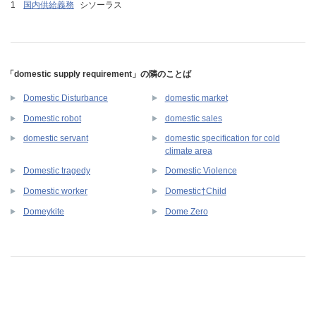
国内供給義務
シソーラス
「domestic supply requirement」の隣のことば
Domestic Disturbance
domestic market
Domestic robot
domestic sales
domestic specification for cold
domestic servant
climate area
Domestic tragedy
Domestic Violence
Domestic worker
Domestic†Child
Domeykite
Dome Zero