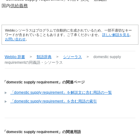
国内
供給
義務
Weblioシソーラスはプログラムで自動的に生成されているため、一部不適切なキー
ワードが含まれていることもあります。ご了承くださいませ。
詳しい解説を見る
。
お問い合わせ
。
Weblio 辞書
>
類語辞典
>
シソーラス
>
domestic supply
requirement
の同義語・シソーラス
「domestic supply requirement」の関連ページ
「domestic supply requirement」を解説文に含む用語の一覧
「domestic supply requirement」を含む用語の索引
「domestic supply requirement」の関連用語