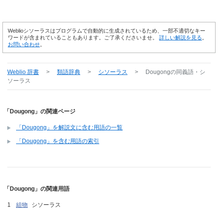
Weblioシソーラスはプログラムで自動的に生成されているため、一部不適切なキー
ワードが含まれていることもあります。ご了承くださいませ。
詳しい解説を見る
。
お問い合わせ
。
Weblio 辞書
>
類語辞典
>
シソーラス
>
Dougong
の同義語・シ
ソーラス
「Dougong」の関連ページ
「Dougong」を解説文に含む用語の一覧
「Dougong」を含む用語の索引
「Dougong」の関連用語
組物
シソーラス