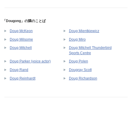
「Dougong」の隣のことば
Doug McKeon
Doug Mientkiewicz
Doug Milsome
Doug Miro
Doug Mitchell Thunderbird
Doug Mitchell
Sports Centre
Doug Parker (voice actor)
Doug Polen
Doug Rand
Dougray Scott
Doug Reinhardt
Doug Richardson