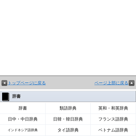
トップページに戻る
ページ上部に戻る
辞書
辞書
類語辞典
英和・和英辞典
日中・中日辞典
日韓・韓日辞典
フランス語辞典
タイ語辞典
ベトナム語辞典
インドネシア語辞典