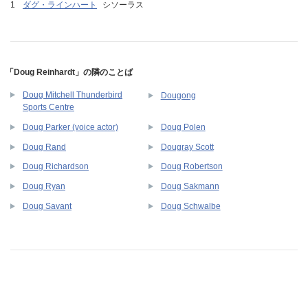
ダグ・ラインハート
シソーラス
「Doug Reinhardt」の隣のことば
Doug Mitchell Thunderbird
Dougong
Sports Centre
Doug Parker (voice actor)
Doug Polen
Doug Rand
Dougray Scott
Doug Richardson
Doug Robertson
Doug Ryan
Doug Sakmann
Doug Savant
Doug Schwalbe