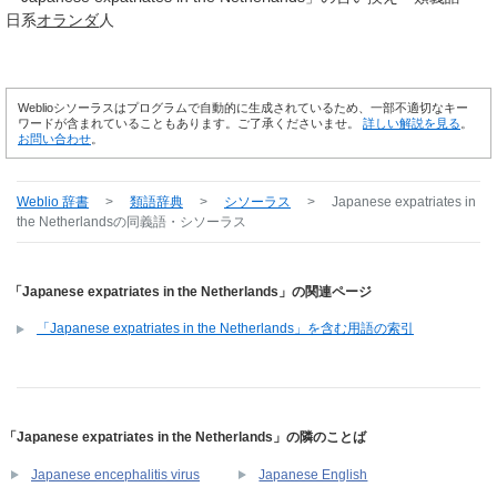
日系
オランダ
人
Weblioシソーラスはプログラムで自動的に生成されているため、一部不適切なキー
ワードが含まれていることもあります。ご了承くださいませ。
詳しい解説を見る
。
お問い合わせ
。
Weblio 辞書
>
類語辞典
>
シソーラス
>
Japanese expatriates in
the Netherlands
の同義語・シソーラス
「Japanese expatriates in the Netherlands」の関連ページ
「Japanese expatriates in the Netherlands」を含む用語の索引
「Japanese expatriates in the Netherlands」の隣のことば
Japanese encephalitis virus
Japanese English