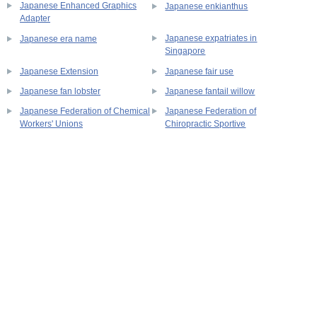
Japanese Enhanced Graphics
Japanese enkianthus
Adapter
Japanese expatriates in
Japanese era name
Singapore
Japanese Extension
Japanese fair use
Japanese fan lobster
Japanese fantail willow
Japanese Federation of Chemical
Japanese Federation of
Workers' Unions
Chiropractic Sportive