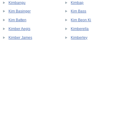
Kimbangu
Kimbap
Kim Basinger
Kim Bass
Kim Batten
Kim Beon Ki
Kimber Aegis
Kimberella
Kimber James
Kimberley