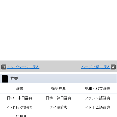
トップページに戻る
ページ上部に戻る
辞書
辞書
類語辞典
英和・和英辞典
日中・中日辞典
日韓・韓日辞典
フランス語辞典
タイ語辞典
ベトナム語辞典
インドネシア語辞典
古語辞典