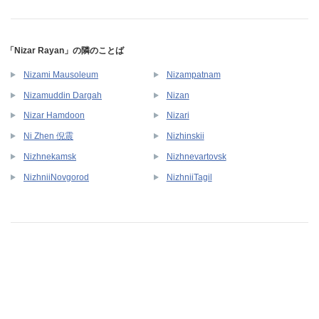
「Nizar Rayan」の隣のことば
Nizami Mausoleum
Nizampatnam
Nizamuddin Dargah
Nizan
Nizar Hamdoon
Nizari
Ni Zhen 倪震
Nizhinskii
Nizhnekamsk
Nizhnevartovsk
NizhniiNovgorod
NizhniiTagil