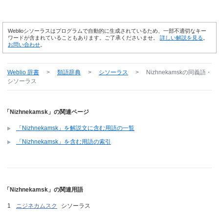
Weblioシソーラスはプログラムで自動的に生成されているため、一部不適切なキー
ワードが含まれていることもあります。ご了承くださいませ。
詳しい解説を見る
。
お問い合わせ
。
Weblio 辞書
>
類語辞典
>
シソーラス
>
Nizhnekamsk
の同義語・
シソーラス
「Nizhnekamsk」の関連ページ
「Nizhnekamsk」を解説文に含む用語の一覧
「Nizhnekamsk」を含む用語の索引
「Nizhnekamsk」の関連用語
ニジネカムスク
シソーラス