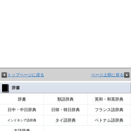
トップページに戻る
ページ上部に戻る
辞書
辞書
類語辞典
英和・和英辞典
日中・中日辞典
日韓・韓日辞典
フランス語辞典
タイ語辞典
ベトナム語辞典
インドネシア語辞典
古語辞典