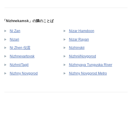
「Nizhnekamsk」の隣のことば
Ni Zan
Nizar Hamdoon
Nizari
Nizar Rayan
Ni Zhen 倪震
Nizhinskii
Nizhnevartovsk
NizhniiNovgorod
NizhniiTagil
Nizhnyaya Tunguska River
Nizhny Novgorod
Nizhny Novgorod Metro