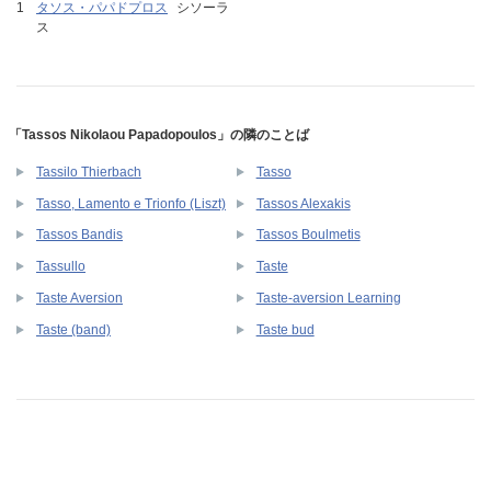
タソス・パパドプロス
シソーラ
ス
「Tassos Nikolaou Papadopoulos」の隣のことば
Tassilo Thierbach
Tasso
Tasso, Lamento e Trionfo (Liszt)
Tassos Alexakis
Tassos Bandis
Tassos Boulmetis
Tassullo
Taste
Taste Aversion
Taste-aversion Learning
Taste (band)
Taste bud