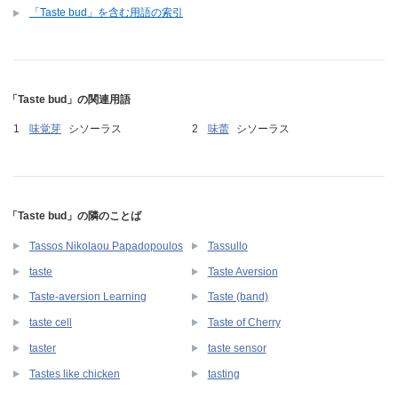
「Taste bud」を含む用語の索引
「Taste bud」の関連用語
味覚芽
シソーラス
味蕾
シソーラス
「Taste bud」の隣のことば
Tassos Nikolaou Papadopoulos
Tassullo
taste
Taste Aversion
Taste-aversion Learning
Taste (band)
taste cell
Taste of Cherry
taster
taste sensor
Tastes like chicken
tasting