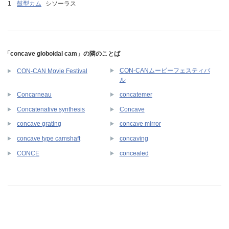
鼓型カム
シソーラス
「concave globoidal cam」の隣のことば
CON-CANムービーフェスティバ
CON-CAN Movie Festival
ル
Concarneau
concatemer
Concatenative synthesis
Concave
concave grating
concave mirror
concave type camshaft
concaving
CONCE
concealed