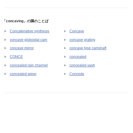
「concaving」の隣のことば
Concatenative synthesis
Concave
concave globoidal cam
concave grating
concave mirror
concave type camshaft
CONCE
concealed
concealed rain channel
concealed sash
concealed wiper
Concede