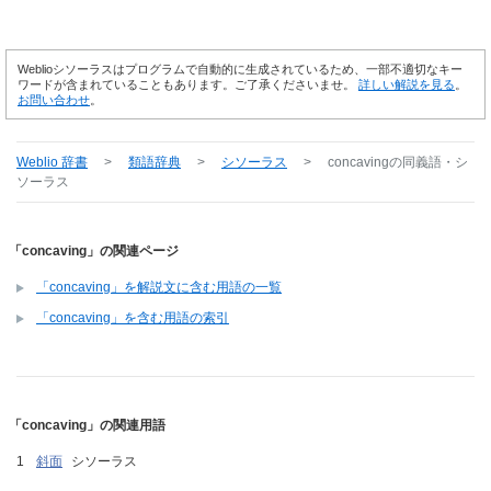
Weblioシソーラスはプログラムで自動的に生成されているため、一部不適切なキー
ワードが含まれていることもあります。ご了承くださいませ。
詳しい解説を見る
。
お問い合わせ
。
Weblio 辞書
>
類語辞典
>
シソーラス
>
concaving
の同義語・シ
ソーラス
「concaving」の関連ページ
「concaving」を解説文に含む用語の一覧
「concaving」を含む用語の索引
「concaving」の関連用語
斜面
シソーラス