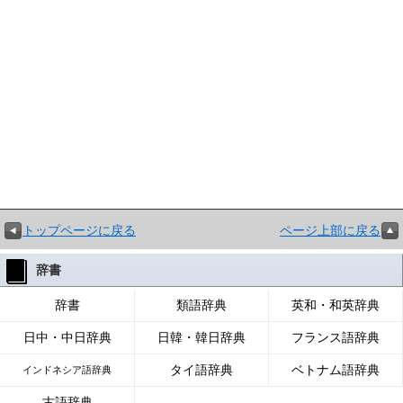
トップページに戻る
ページ上部に戻る
辞書
辞書
類語辞典
英和・和英辞典
日中・中日辞典
日韓・韓日辞典
フランス語辞典
タイ語辞典
ベトナム語辞典
インドネシア語辞典
古語辞典