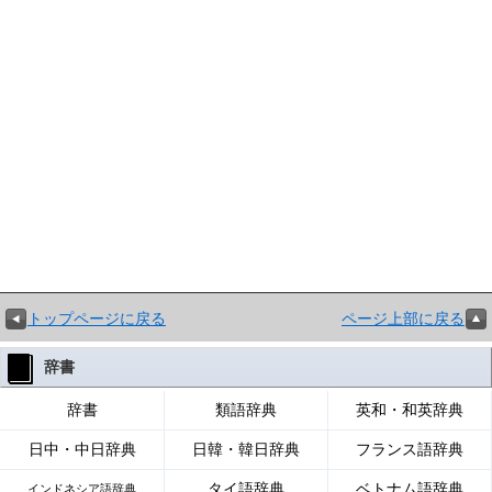
トップページに戻る
ページ上部に戻る
辞書
辞書
類語辞典
英和・和英辞典
日中・中日辞典
日韓・韓日辞典
フランス語辞典
タイ語辞典
ベトナム語辞典
インドネシア語辞典