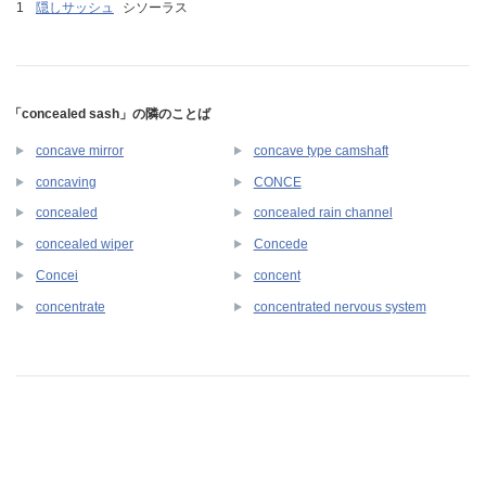
隠しサッシュ
シソーラス
「concealed sash」の隣のことば
concave mirror
concave type camshaft
concaving
CONCE
concealed
concealed rain channel
concealed wiper
Concede
Concei
concent
concentrate
concentrated nervous system