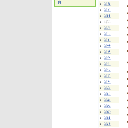
典
ばき
ばく
ばけ
ばこ
ばさ
ばし
ばす
ばせ
ばそ
ばた
ばち
ばつ
ばて
ばと
ばな
ばに
ばぬ
ばね
ばの
ばは
ばひ