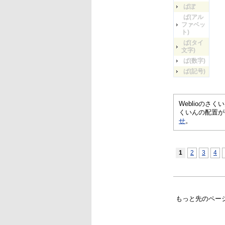
ばぽ
ば(アル
ファベッ
ト)
ば(タイ
文字)
ば(数字)
ば(記号)
Weblioの
くいんの配置が
せ
。
1
2
3
4
もっと先のペー