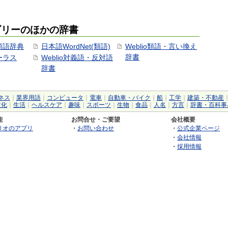
ゴリーのほかの辞書
用類語辞典
日本語WordNet(類語)
Weblio類語・言い換え
辞書
ソーラス
Weblio対義語・反対語
辞書
ネス
｜
業界用語
｜
コンピュータ
｜
電車
｜
自動車・バイク
｜
船
｜
工学
｜
建築・不動産
文化
｜
生活
｜
ヘルスケア
｜
趣味
｜
スポーツ
｜
生物
｜
食品
｜
人名
｜
方言
｜
辞書・百科事
能
お問合せ・ご要望
会社概要
リオのアプリ
・
お問い合わせ
・
公式企業ページ
・
会社情報
・
採用情報