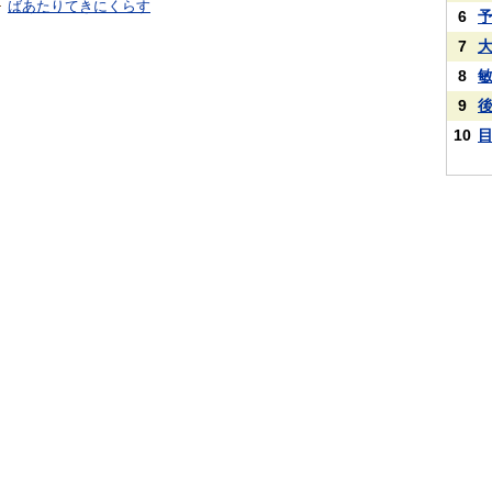
ばあたりてきにくらす
6
7
8
9
10