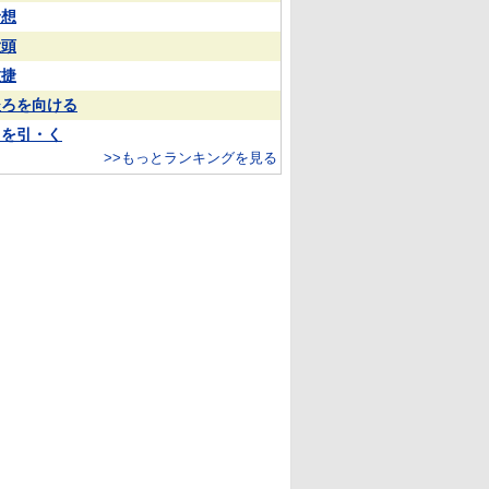
予想
大頭
敏捷
後ろを向ける
目を引・く
>>もっとランキングを見る