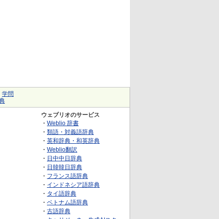
｜
学問
典
ウェブリオのサービス
・
Weblio 辞書
・
類語・対義語辞典
・
英和辞典・和英辞典
・
Weblio翻訳
・
日中中日辞典
・
日韓韓日辞典
・
フランス語辞典
・
インドネシア語辞典
・
タイ語辞典
・
ベトナム語辞典
・
古語辞典