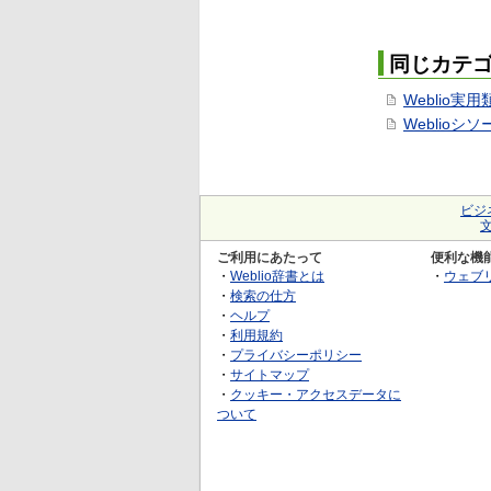
同じカテ
Weblio実
Weblioシ
ビジ
ご利用にあたって
便利な機
・
Weblio辞書とは
・
ウェブ
・
検索の仕方
・
ヘルプ
・
利用規約
・
プライバシーポリシー
・
サイトマップ
・
クッキー・アクセスデータに
ついて