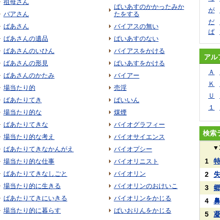
祖母さん
ばいあすのかかったみか
が
バアさん
たをする
だ
ばあさん
バイアスの無い
ぱ
ばあさんの遺品
ばいあすのない
ばあさんのいひん
バイアスをかける
アル
ばあさんの形見
ばいあすをかける
Ａ
ばあさんのかたみ
バイアー
Ｋ
場当たり的
売淫
Ｕ
ばあたりてき
ばいいん
１
場当たり的な
煤煙
ばあたりてきな
バイオグラフィー
検索
場当たり的な考え
バイオサイエンス
▼
ばあたりてきなかんがえ
バイオプシー
1
場当たり的な仕事
バイオリニスト
ばあたりてきなしごと
バイオリン
2
場当たり的に生きる
バイオリンのおけいこ
3
ばあたりてきにいきる
バイオリンをかじる
4
場当たり的に暮らす
ばいおりんをかじる
5