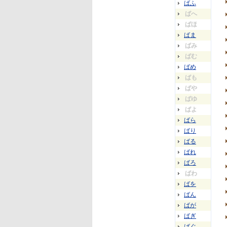
ばふ
ばへ
ばほ
ばま
ばみ
ばむ
ばめ
ばも
ばや
ばゆ
ばよ
ばら
ばり
ばる
ばれ
ばろ
ばわ
ばを
ばん
ばが
ばぎ
ばぐ