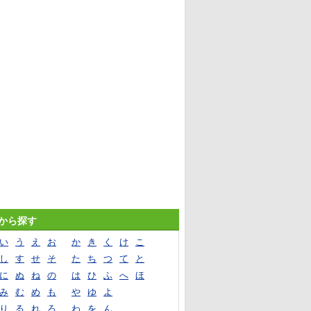
音から探す
い
う
え
お
か
き
く
け
こ
し
す
せ
そ
た
ち
つ
て
と
に
ぬ
ね
の
は
ひ
ふ
へ
ほ
み
む
め
も
や
ゆ
よ
り
る
れ
ろ
わ
を
ん