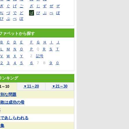
ぎ
ぐ
げ
ご
ざ
じ
ず
ぜ
ぞ
ぢ
づ
で
ど
ば
び
ぶ
べ
ぼ
ぴ
ぷ
ぺ
ぽ
ファベットから探す
Ｂ
Ｃ
Ｄ
Ｅ
Ｆ
Ｇ
Ｈ
Ｉ
Ｊ
Ｌ
Ｍ
Ｎ
Ｏ
Ｐ
Ｑ
Ｒ
Ｓ
Ｔ
Ｖ
Ｗ
Ｘ
Ｙ
Ｚ
記号
２
３
４
５
６
７
８
９
０
ランキング
▼
11～20
▼
21～30
1～10
特別な問題
失敗は成功の母
郷
鼻であしらわれる
凝集