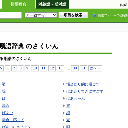
類語辞典
対義語・反対語
約4
検索フォームの固定
io類語辞典 のさくいん
る用語のさくいん
...
.
5
6
7
8
9
10
11
12
13
30
31
次へ＞
婆
場当たり的に過ごす
場
ばあたりてきにすごす
ば
ばあちゃん
場合
買
ばあい
梅
場合に応じて
売
ばあいにおうじて
唄