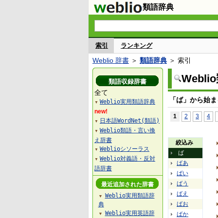
類語辞典
索引
ランキング
Weblio 辞書
＞
類語辞典
＞ 索引
Webl
類語収録辞書
全て
「ば」から始ま
Weblio実用類語辞典
▼
new!
1
2
3
4
日本語WordNet(類語)
▼
Weblio類語・言い換
▼
え辞書
絞込み
Weblioシソーラス
▼
ば
Weblio対義語・反対
▼
ばあ
語辞書
ばい
ばう
最近追加された辞書
ばえ
Weblio実用類語辞
▼
ばお
典
Weblio実用英語辞
ばか
▼