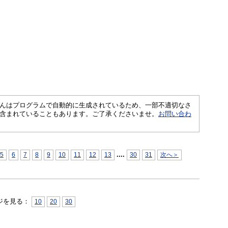
さくいんはプログラムで自動的に生成されているため、一部不適切なさ
含まれていることもあります。ご了承くださいませ。
お問い合わ
...
.
5
6
7
8
9
10
11
12
13
30
31
次へ＞
ジを見る：
10
20
30