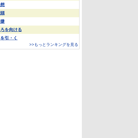
予想
大頭
敏捷
後ろを向ける
目を引・く
>>もっとランキングを見る