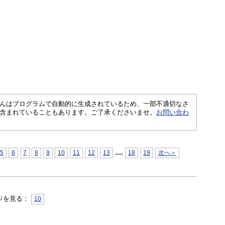
さくいんはプログラムで自動的に生成されているため、一部不適切なさ
含まれていることもあります。ご了承くださいませ。
お問い合わ
...
.
5
6
7
8
9
10
11
12
13
18
19
次へ＞
ジを見る：
10