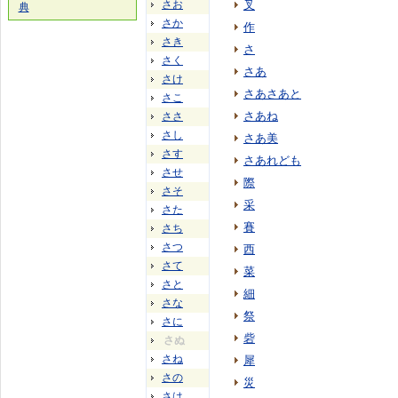
さお
叉
典
さか
作
さき
さ
さく
さあ
さけ
さあさあと
さこ
さあね
ささ
さし
さあ美
さす
さあれども
させ
際
さそ
采
さた
賽
さち
さつ
西
さて
菜
さと
細
さな
祭
さに
砦
さぬ
さね
犀
さの
災
さは