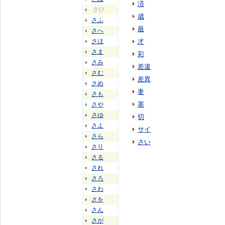
済
さひ
歳
さふ
最
さへ
さほ
才
さま
彩
さみ
差違
さむ
差異
さめ
妻
さも
塞
さや
さゆ
切
さよ
サイ
さら
さい
さり
さる
され
さろ
さわ
さを
さん
さが