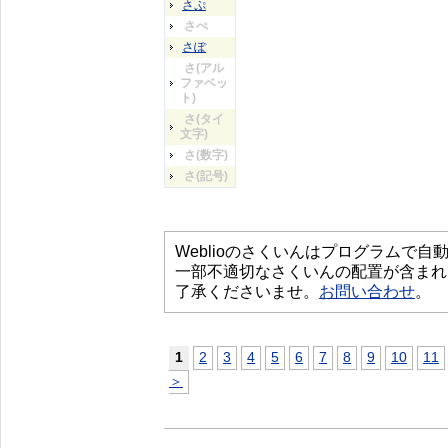
さぷ
さぺ
さぽ
さ(アル
ファベッ
ト)
さ(タイ
文字)
さ(数字)
さ(記号)
Weblioのさくいんはプログラムで
一部不適切なさくいんの配置が含まれ
了承くださいませ。
お問い合わせ
。
1
2
3
4
5
6
7
8
9
10
11
＞