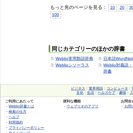
もっと先のページを見る：
10
20
3
100
同じカテゴリーのほかの辞書
Weblio実用類語辞典
日本語WordNet
Weblioシソーラス
Weblio対義語
辞書
ビジネス
｜
業界用語
｜
コンピュータ
｜
文化
｜
生活
｜
ヘルスケア
｜
趣味
｜
ご利用にあたって
便利な機能
お問合
・
Weblio辞書とは
・
ウェブリオのアプリ
・
お問
・
検索の仕方
・
ヘルプ
・
利用規約
・
プライバシーポリシー
・
サイトマップ