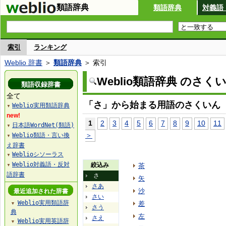
類語辞典
類語辞典
対義語
索引
ランキング
Weblio 辞書
＞
類語辞典
＞ 索引
Weblio類語辞典 のさく
類語収録辞書
全て
「さ」から始まる用語のさくいん
Weblio実用類語辞典
▼
new!
1
2
3
4
5
6
7
8
9
10
11
日本語WordNet(類語)
▼
＞
Weblio類語・言い換
▼
え辞書
Weblioシソーラス
▼
Weblio対義語・反対
絞込み
茶
▼
語辞書
さ
矢
さあ
沙
最近追加された辞書
さい
Weblio実用類語辞
差
▼
さう
典
左
さえ
Weblio実用英語辞
▼