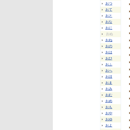
おつ
おて
おと
おな
おに
おぬ
おね
おの
おは
おひ
おふ
おへ
おほ
おま
おみ
おむ
おめ
おも
おや
おゆ
およ