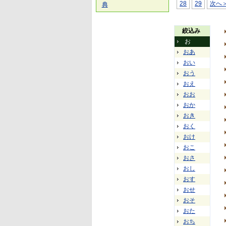
28
29
次へ
典
絞込み
お
おあ
おい
おう
おえ
おお
おか
おき
おく
おけ
おこ
おさ
おし
おす
おせ
おそ
おた
おち