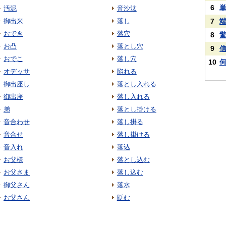
6
汚泥
音沙汰
御出来
落し
7
おでき
落穴
8
お凸
落とし穴
9
おでこ
落し穴
10
オデッサ
陥れる
御出座し
落とし入れる
御出座
落し入れる
弟
落とし掛ける
音合わせ
落し掛る
音合せ
落し掛ける
音入れ
落込
お父様
落とし込む
お父さま
落し込む
御父さん
落水
お父さん
貶む