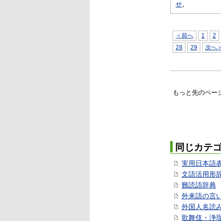
せ
。
＜前へ
1
2
28
29
次へ
もっと先のペー
同じカテ
実用日本語
文語活用形
難読語辞典
外来語の言
外国人名読
歌舞伎・浄