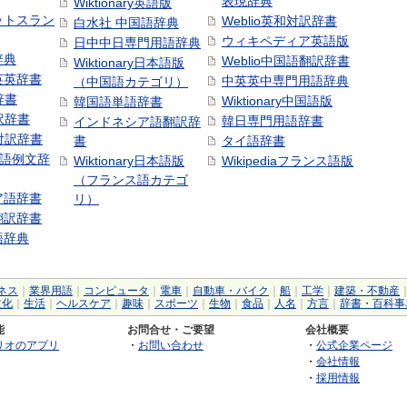
表現辞典
Wiktionary英語版
ットスラン
Weblio英和対訳辞書
白水社 中国語辞典
ウィキペディア英語版
日中中日専門用語辞典
辞典
Weblio中国語翻訳辞書
Wiktionary日本語版
英英辞書
中英英中専門用語辞典
（中国語カテゴリ）
辞書
Wiktionary中国語版
韓国語単語辞書
訳辞書
韓日専門用語辞書
インドネシア語翻訳辞
日対訳辞書
書
タイ語辞書
中国語例文辞
Wiktionary日本語版
Wikipediaフランス語版
（フランス語カテゴ
ア語辞書
リ）
翻訳辞書
語辞典
ネス
｜
業界用語
｜
コンピュータ
｜
電車
｜
自動車・バイク
｜
船
｜
工学
｜
建築・不動産
文化
｜
生活
｜
ヘルスケア
｜
趣味
｜
スポーツ
｜
生物
｜
食品
｜
人名
｜
方言
｜
辞書・百科事
能
お問合せ・ご要望
会社概要
リオのアプリ
・
お問い合わせ
・
公式企業ページ
・
会社情報
・
採用情報