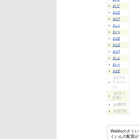
おど
おば
おび
おぶ
おべ
おぼ
おぱ
おぴ
おぷ
おぺ
おぽ
お(アル
ファベッ
ト)
お(タイ
文字)
お(数字)
お(記号)
Weblioの
くいんの配置が