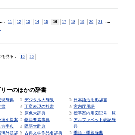
...
.
...
.
11
12
13
14
15
16
17
18
19
20
21
＞
ジを見る：
10
20
ゴリーのほかの辞書
表現辞典
デジタル大辞泉
日本語活用形辞書
辞書
丁寧表現の辞書
宮内庁用語
原色大辞典
標準案内用図記号一覧
い換え提案
物語要素事典
アルファベット表記辞
典
み方字典
隠語大辞典
季語・季題辞典
瑠璃外題辞
古典文学作品名辞典