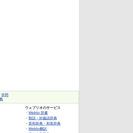
｜
学問
典
ウェブリオのサービス
・
Weblio 辞書
・
類語・対義語辞典
・
英和辞典・和英辞典
・
Weblio翻訳