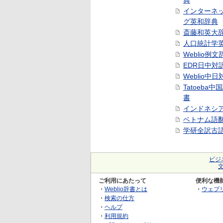
典
インターネ
グ英和辞典
斎藤和英大
人口統計学
Weblio例文
EDR日中対
Weblio中
Tatoeba
書
インドネシ
ベトナム語
学研全訳古
ビジ
ご利用にあたって
便利な機
・
Weblio辞書とは
・
ウェブ
・
検索の仕方
・
ヘルプ
・
利用規約