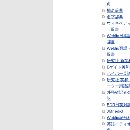
典
地名辞典
名字辞典
ウィキペデ
し辞書
Weblio日
辞書
Weblio類
辞書
研究社 新英
Eゲイト英
ハイパー英
研究社 英和
ーター用語
外務省記者
訳
EDR日英対
JMnedict
Weblio記
英語イディ