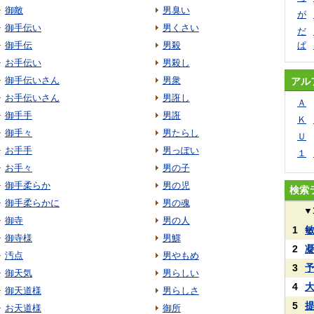
御敵
男臭い
が
御手伝い
男くさい
だ
御手伝
男殺
ぱ
お手伝い
男殺し
御手伝いさん
男衆
アル
お手伝いさん
男誑し
Ａ
御手手
男誑
Ｋ
御手々
男たらし
Ｕ
お手手
男っぽい
１
お手々
男の子
御手柔らか
男の児
検索
御手柔らかに
男の魂
▼
御寺
男の人
1
御寺様
男鰥
2
汚点
男やもめ
3
御天気
男らしい
4
御天道様
男らしさ
5
お天道様
御所