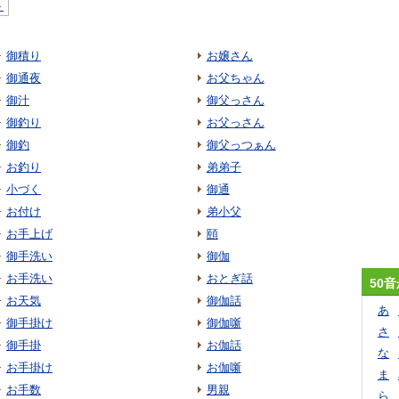
＞
御積り
お嬢さん
御通夜
お父ちゃん
御汁
御父っさん
御釣り
お父っさん
御釣
御父っつぁん
お釣り
弟弟子
小づく
御通
お付け
弟小父
お手上げ
頤
御手洗い
御伽
お手洗い
おとぎ話
50
お天気
御伽話
あ
御手掛け
御伽噺
さ
御手掛
お伽話
な
お手掛け
お伽噺
ま
お手数
男親
ら