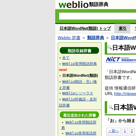
類語辞典
日本語WordNet(類語) トップ
索引
Weblio 辞書
＞
類語辞典
＞
日本語WordN
日本語Wo
類語収録辞書
全て
▼
Weblio実用類語辞典
▼
new!
「日本語Wor
日本語WordNet(類語)
▼
類語辞書です。
Weblio類語・言い換
▼
え辞書
提供 情報通信
Weblioシソーラス
URL
http://nlpw
▼
Weblio対義語・反対
▼
語辞書
日本語W
最近追加された辞書
「お」から始ま
Weblio実用類語辞
▼
典
＜前へ
1
2
Weblio実用英語辞
▼