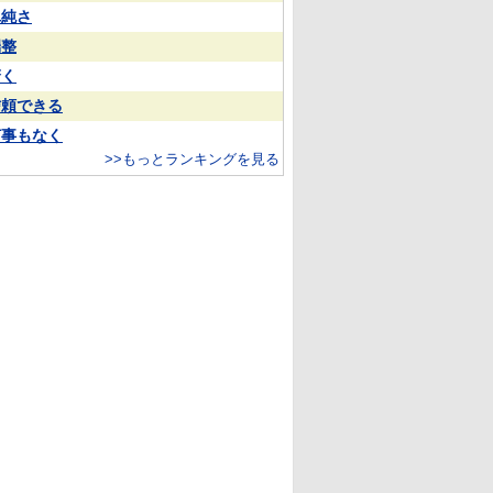
単純さ
端整
驚く
信頼できる
何事もなく
>>もっとランキングを見る