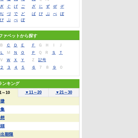
ぎ
ぐ
げ
ご
ざ
じ
ず
ぜ
ぞ
ぢ
づ
で
ど
ば
び
ぶ
べ
ぼ
ぴ
ぷ
ぺ
ぽ
ファベットから探す
Ｂ
Ｃ
Ｄ
Ｅ
Ｆ
Ｇ
Ｈ
Ｉ
Ｊ
Ｌ
Ｍ
Ｎ
Ｏ
Ｐ
Ｑ
Ｒ
Ｓ
Ｔ
Ｖ
Ｗ
Ｘ
Ｙ
Ｚ
記号
２
３
４
５
６
７
８
９
０
ランキング
▼
11～20
▼
21～30
1～10
敏捷
凝集
予想
大頭
提出期限