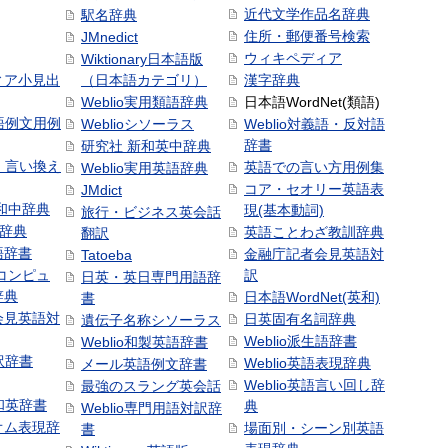
近代文学作品名辞典
駅名辞典
住所・郵便番号検索
JMnedict
ウィキペディア
Wiktionary日本語版
ィア小見出
（日本語カテゴリ）
漢字辞典
Weblio実用類語辞典
日本語WordNet(類語)
本語例文用例
Weblioシソーラス
Weblio対義語・反対語
辞書
研究社 新和英中辞典
語・言い換え
英語での言い方用例集
Weblio実用英語辞典
コア・セオリー英語表
JMdict
和中辞典
現(基本動詞)
旅行・ビジネス英会話
和辞典
英語ことわざ教訓辞典
翻訳
語辞書
金融庁記者会見英語対
Tatoeba
コンピュ
訳
日英・英日専門用語辞
辞典
日本語WordNet(英和)
書
会見英語対
日英固有名詞辞典
遺伝子名称シソーラス
Weblio派生語辞書
Weblio和製英語辞書
訳辞書
Weblio英語表現辞典
メール英語例文辞書
Weblio英語言い回し辞
最強のスラング英会話
号和英辞書
典
Weblio専門用語対訳辞
オム表現辞
場面別・シーン別英語
書