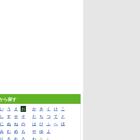
音から探す
い
う
え
お
か
き
く
け
こ
し
す
せ
そ
た
ち
つ
て
と
に
ぬ
ね
の
は
ひ
ふ
へ
ほ
み
む
め
も
や
ゆ
よ
り
る
れ
ろ
わ
を
ん