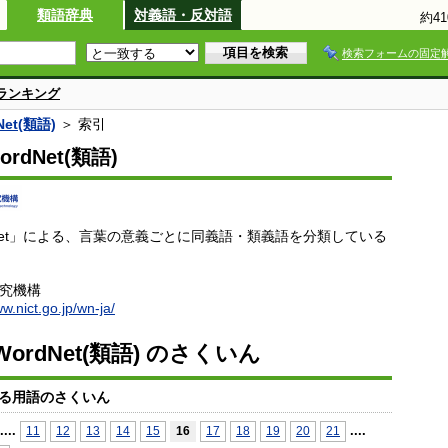
類語辞典
対義語・反対語
約4
検索フォームの固定
ランキング
et(類語)
＞ 索引
rdNet(類語)
dNet」による、言葉の意義ごとに同義語・類義語を分類している
研究機構
ww.nict.go.jp/wn-ja/
ordNet(類語) のさくいん
る用語のさくいん
...
.
...
.
11
12
13
14
15
16
17
18
19
20
21