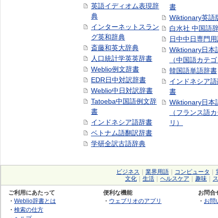
英語イディオム表現辞
書
典
Wiktionary英語
インターネットスラン
白水社 中国語
グ英和辞典
日中中日専門用
斎藤和英大辞典
Wiktionary日
人口統計学英英辞書
（中国語カテゴ
Weblio例文辞書
韓国語単語辞書
EDR日中対訳辞書
インドネシア語
Weblio中日対訳辞書
書
Tatoeba中国語例文辞
Wiktionary日
書
（フランス語カ
インドネシア語辞書
リ）
ベトナム語翻訳辞書
学研全訳古語辞典
ビジネス
｜
業界用語
｜
コンピュータ
｜
文化
｜
生活
｜
ヘルスケア
｜
趣味
｜
ご利用にあたって
便利な機能
お問合
・
Weblio辞書とは
・
ウェブリオのアプリ
・
お問
・
検索の仕方