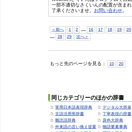
一部不適切なさくいんの配置が含まれ
了承くださいませ。
お問い合わせ
。
...
.
＜前へ
1
2
16
17
18
19
20
...
.
28
29
次へ＞
もっと先のページを見る：
10
20
同じカテゴリーのほかの辞書
実用日本語表現辞典
デジタル大辞泉
文語活用形辞書
丁寧表現の辞書
難読語辞典
原色大辞典
外来語の言い換え提案
物語要素事典