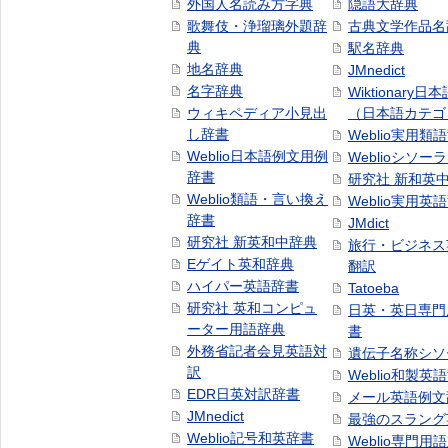
外国人名読み方字典
隠語大辞典
歌舞伎・浄瑠璃外題辞
古典文学作品名
典
駅名辞典
地名辞典
JMnedict
名字辞典
Wiktionary日
ウィキペディア小見出
（日本語カテゴ
し辞書
Weblio実用類
Weblio日本語例文用例
Weblioシソー
辞書
研究社 新和英
Weblio類語・言い換え
Weblio実用英
辞書
JMdict
研究社 新英和中辞典
旅行・ビジネス
Eゲイト英和辞典
翻訳
ハイパー英語辞書
Tatoeba
研究社 英和コンピュ
日英・英日専門
ーター用語辞典
書
外務省記者会見英語対
遺伝子名称シソ
訳
Weblio和製英
EDR日英対訳辞書
メール英語例文
JMnedict
最強のスラング
Weblio記号和英辞書
Weblio専門用