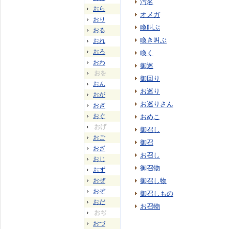
汚名
おら
オメガ
おり
喚叫ぶ
おる
喚き叫ぶ
おれ
おろ
喚く
おわ
御巡
おを
御回り
おん
お巡り
おが
お巡りさん
おぎ
おぐ
おめこ
おげ
御召し
おご
御召
おざ
お召し
おじ
御召物
おず
おぜ
御召し物
おぞ
御召しもの
おだ
お召物
おぢ
おづ