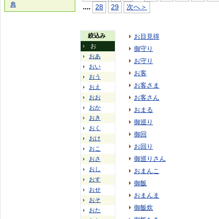
典
...
.
28
29
次へ＞
絞込み
お目見得
お
御守り
おあ
お守り
おい
お客
おう
お客さま
おえ
おお
お客さん
おか
おまる
おき
御巡り
おく
御回
おけ
お回り
おこ
御巡りさん
おさ
おし
おまんこ
おす
御飯
おせ
おまんま
おそ
御飯炊
おた