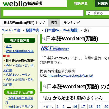
類語辞典
類語辞典
対義語
日本語WordNet(類語) トップ
索引
ランキング
Weblio 辞書
＞
類語辞典
＞
日本語WordNet(類語)
＞ 索引
日本語WordNet(類語)
類語収録辞書
全て
▼
Weblio実用類語辞典
▼
new!
「日本語WordNet」による、言葉の意義ご
日本語WordNet(類語)
▼
類語辞書です。
Weblio類語・言い換
▼
え辞書
提供 情報通信研究機構
Weblioシソーラス
URL
http://nlpwww.nict.go.jp/wn-ja/
▼
Weblio対義語・反対
▼
語辞書
日本語WordNet(類語) 
最近追加された辞書
「お」から始まる用語のさくいん
Weblio実用類語辞
▼
典
...
.
＜前へ
1
2
16
17
18
19
20
Weblio実用英語辞
▼