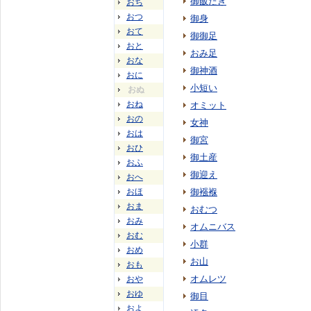
御飯たき
おち
おつ
御身
おて
御御足
おと
おみ足
おな
御神酒
おに
小短い
おぬ
おね
オミット
おの
女神
おは
御宮
おひ
御土産
おふ
御迎え
おへ
おほ
御襁褓
おま
おむつ
おみ
オムニバス
おむ
小群
おめ
お山
おも
オムレツ
おや
おゆ
御目
およ