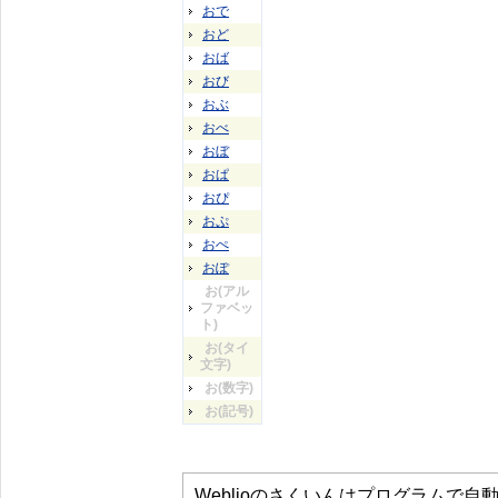
おで
おど
おば
おび
おぶ
おべ
おぼ
おぱ
おぴ
おぷ
おぺ
おぽ
お(アル
ファベッ
ト)
お(タイ
文字)
お(数字)
お(記号)
Weblioのさくいんはプログラムで