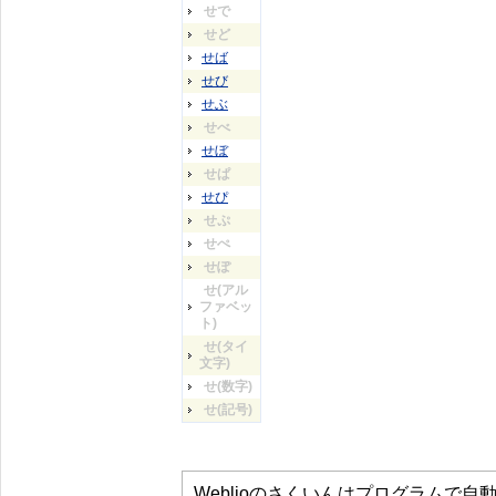
せで
せど
せば
せび
せぶ
せべ
せぼ
せぱ
せぴ
せぷ
せぺ
せぽ
せ(アル
ファベッ
ト)
せ(タイ
文字)
せ(数字)
せ(記号)
Weblioのさくいんはプログラムで