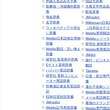
外国人名読み方字典
隠語大辞典
歌舞伎・浄瑠璃外題辞
古典文学作品名
典
駅名辞典
地名辞典
JMnedict
名字辞典
Wiktionary日
ウィキペディア小見出
（日本語カテゴ
し辞書
Weblio実用類
Weblio日本語例文用例
Weblioシソー
辞書
研究社 新和英
Weblio類語・言い換え
Weblio実用英
辞書
JMdict
研究社 新英和中辞典
旅行・ビジネス
Eゲイト英和辞典
翻訳
ハイパー英語辞書
Tatoeba
研究社 英和コンピュ
日英・英日専門
ーター用語辞典
書
外務省記者会見英語対
遺伝子名称シソ
訳
Weblio和製英
EDR日英対訳辞書
メール英語例文
JMnedict
最強のスラング
Weblio記号和英辞書
Weblio専門用