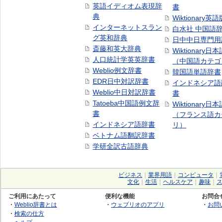
英語イディオム表現辞
書
典
Wiktionary英語
インターネットスラン
白水社 中国語
グ英和辞典
日中中日専門用
斎藤和英大辞典
Wiktionary日
人口統計学英英辞書
（中国語カテゴ
Weblio例文辞書
韓国語単語辞書
EDR日中対訳辞書
インドネシア語
Weblio中日対訳辞書
書
Tatoeba中国語例文辞
Wiktionary日
書
（フランス語カ
インドネシア語辞書
リ）
ベトナム語翻訳辞書
学研全訳古語辞典
ビジネス
｜
業界用語
｜
コンピュータ
｜
文化
｜
生活
｜
ヘルスケア
｜
趣味
｜
ご利用にあたって
便利な機能
お問合
・
Weblio辞書とは
・
ウェブリオのアプリ
・
お問
・
検索の仕方