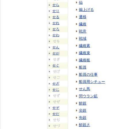
仙
せら
煽上げる
せり
遷移
せる
せれ
繊維
せろ
戦意
せわ
戦域
せを
繊維素
せん
繊維束
せが
せぎ
繊維板
せぐ
船員
せげ
船員の仕事
せご
船員用シチュー
せざ
せん馬
せじ
せず
閃ウラン鉱
せぜ
鮮鋭
せぞ
尖鋭
せだ
先鋭
せぢ
鮮鋭さ
せづ