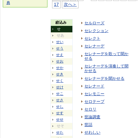
典
17
次へ＞
絞込み
セルローズ
せ
セレクション
せあ
セレクト
せい
セレナーデ
せう
セレナーデを歌って聞か
せえ
せる
せお
セレナーデを演奏して聞
せか
かせる
せき
セレナーデを聞かせる
せく
セレナード
せけ
せこ
セレモニー
せさ
セロテープ
せし
セロリ
せす
世論調査
せせ
世話
せそ
せわしい
せた