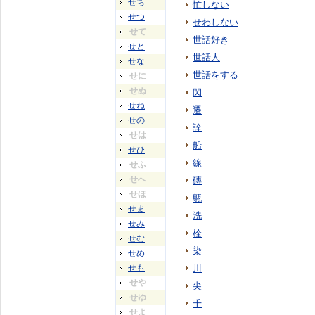
せち
忙しない
せつ
せわしない
せて
世話好き
せと
世話人
せな
世話をする
せに
せぬ
閃
せね
遷
せの
詮
せは
船
せひ
線
せふ
せへ
磚
せほ
甎
せま
洗
せみ
栓
せむ
染
せめ
せも
川
せや
尖
せゆ
千
せよ