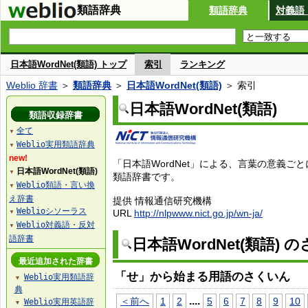
類語辞典
類語辞典
対義語
日本語WordNet(類語) トップ
索引
ランキング
Weblio 辞書
＞
類語辞典
＞
日本語WordNet(類語)
＞ 索引
日本語WordNet(類語)
類語収録辞書
全て
▼
Weblio実用類語辞典
▼
new!
「日本語WordNet」による、言葉の意義ご
日本語WordNet(類語)
▼
類語辞書です。
Weblio類語・言い換
▼
え辞書
提供 情報通信研究機構
Weblioシソーラス
URL
http://nlpwww.nict.go.jp/wn-ja/
▼
Weblio対義語・反対
▼
語辞書
日本語WordNet(類語) 
最近追加された辞書
「せ」から始まる用語のさくいん
Weblio実用類語辞
▼
典
...
.
＜前へ
1
2
5
6
7
8
9
10
Weblio実用英語辞
▼