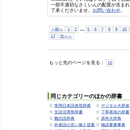
一部不適切なさくいんの配置が含まれ
了承くださいませ。
お問い合わせ
。
...
.
＜前へ
1
2
5
6
7
8
9
10
17
次へ＞
もっと先のページを見る：
10
同じカテゴリーのほかの辞書
実用日本語表現辞典
デジタル大辞泉
文語活用形辞書
丁寧表現の辞書
難読語辞典
原色大辞典
外来語の言い換え提案
物語要素事典