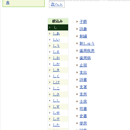
典
次へ＞
絞込み
子爵
し
詩趣
しあ
刺繍
しい
刺しゅう
しう
歯周疾患
しえ
しお
歯周病
しか
止宿
しき
支出
しく
詩書
しけ
支署
しこ
支所
しさ
しし
士庶
しす
司書
しせ
史書
しそ
使所
した