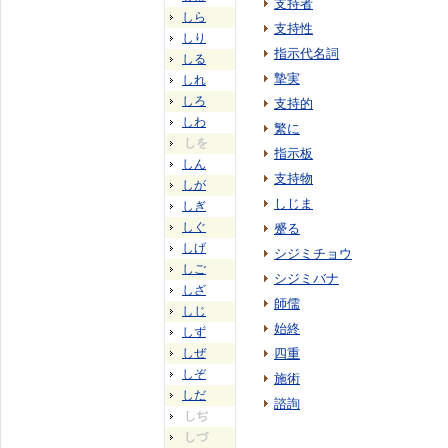
支持者
しら
支持性
しり
指示代名詞
しる
摯実
しれ
しろ
支持的
しわ
繁に
しを
指示板
しん
支持物
しが
しじま
しぎ
しぐ
蹙る
しげ
シジミチョウ
しご
シジミバナ
しざ
師儒
しじ
始終
しず
しぜ
四重
しぞ
施術
しだ
諮詢
しぢ
しづ