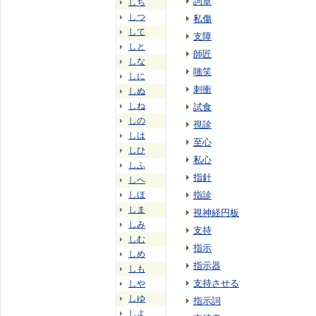
詞章
しち
しつ
私傷
して
支障
しと
師匠
しな
嗤笑
しに
刺衝
しぬ
しね
試食
しの
視診
しは
至心
しひ
私心
しふ
指針
しへ
しほ
指診
しま
視神経円板
しみ
支持
しむ
指示
しめ
指示器
しも
支持させる
しや
しゆ
指示詞
しよ