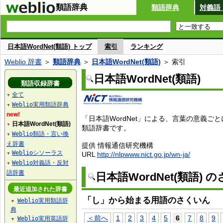
類語辞典
類語辞典
対義語
日本語WordNet(類語) トップ
索引
ランキング
Weblio 辞書
＞
類語辞典
＞
日本語WordNet(類語)
＞ 索引
日本語WordNet(類語)
類語収録辞書
全て
▼
Weblio実用類語辞典
▼
new!
「日本語WordNet」による、言葉の意義ご
日本語WordNet(類語)
▼
類語辞書です。
Weblio類語・言い換
▼
え辞書
提供 情報通信研究機構
Weblioシソーラス
URL
http://nlpwww.nict.go.jp/wn-ja/
▼
Weblio対義語・反対
▼
語辞書
日本語WordNet(類語) 
最近追加された辞書
「し」から始まる用語のさくいん
Weblio実用類語辞
▼
典
＜前へ
1
2
3
4
5
6
7
8
9
Weblio実用英語辞
▼