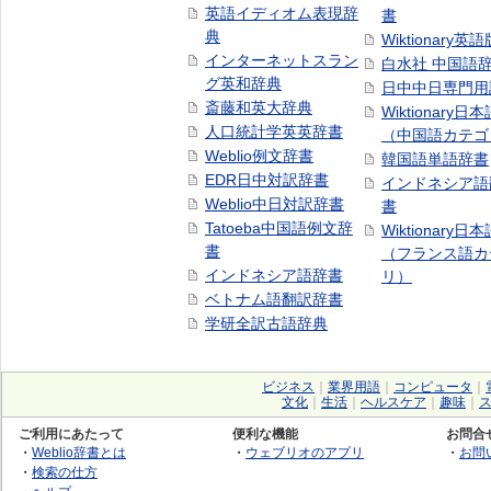
英語イディオム表現辞
書
典
Wiktionary英語
インターネットスラン
白水社 中国語
グ英和辞典
日中中日専門用
斎藤和英大辞典
Wiktionary日
人口統計学英英辞書
（中国語カテゴ
Weblio例文辞書
韓国語単語辞書
EDR日中対訳辞書
インドネシア語
Weblio中日対訳辞書
書
Tatoeba中国語例文辞
Wiktionary日
書
（フランス語カ
インドネシア語辞書
リ）
ベトナム語翻訳辞書
学研全訳古語辞典
ビジネス
｜
業界用語
｜
コンピュータ
｜
文化
｜
生活
｜
ヘルスケア
｜
趣味
｜
ご利用にあたって
便利な機能
お問合
・
Weblio辞書とは
・
ウェブリオのアプリ
・
お問
・
検索の仕方