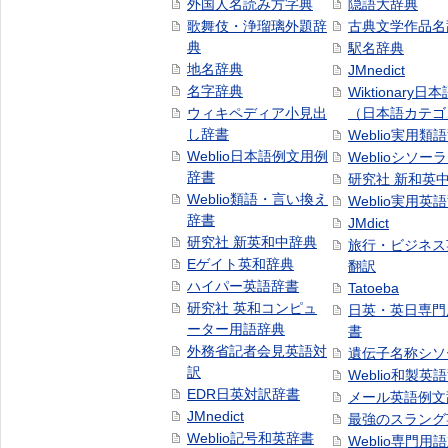
外国人名読み方字典
隠語大辞典
歌舞伎・浄瑠璃外題辞
古典文学作品名
典
駅名辞典
地名辞典
JMnedict
名字辞典
Wiktionary日
ウィキペディア小見出
（日本語カテゴ
し辞書
Weblio実用類
Weblio日本語例文用例
Weblioシソー
辞書
研究社 新和英
Weblio類語・言い換え
Weblio実用英
辞書
JMdict
研究社 新英和中辞典
旅行・ビジネス
Eゲイト英和辞典
翻訳
ハイパー英語辞書
Tatoeba
研究社 英和コンピュ
日英・英日専門
ーター用語辞典
書
外務省記者会見英語対
遺伝子名称シソ
訳
Weblio和製英
EDR日英対訳辞書
メール英語例文
JMnedict
最強のスラング
Weblio記号和英辞書
Weblio専門用