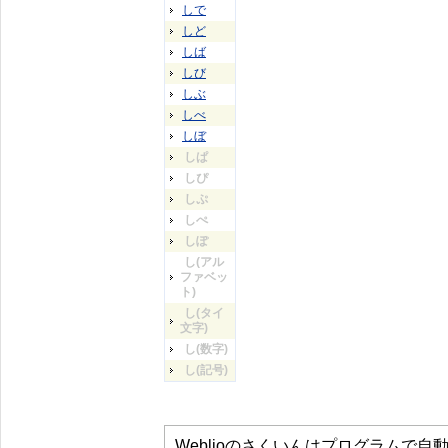
しで
しど
しば
しび
しぶ
しべ
しぼ
しぱ
しぴ
しぷ
しぺ
しぽ
し(アル
ファベッ
ト)
し(タイ
文字)
し(数字)
し(記号)
Weblioのさくいんはプログラムで