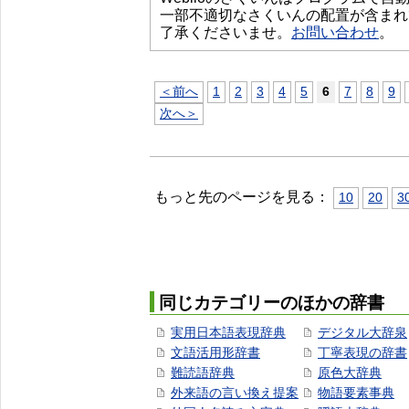
一部不適切なさくいんの配置が含まれ
了承くださいませ。
お問い合わせ
。
＜前へ
1
2
3
4
5
6
7
8
9
次へ＞
もっと先のページを見る：
10
20
3
同じカテゴリーのほかの辞書
実用日本語表現辞典
デジタル大辞泉
文語活用形辞書
丁寧表現の辞書
難読語辞典
原色大辞典
外来語の言い換え提案
物語要素事典