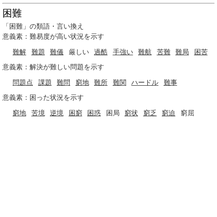
困難
「困難」の類語・言い換え
意義素：難易度が高い状況を示す
難解
難題
難儀
厳しい
過酷
手強い
難航
苦難
難局
困苦
意義素：解決が難しい問題を示す
問題点
課題
難問
窮地
難所
難関
ハードル
難事
意義素：困った状況を示す
窮地
苦境
逆境
困窮
困惑
困局
窮状
窮乏
窮迫
窮屈