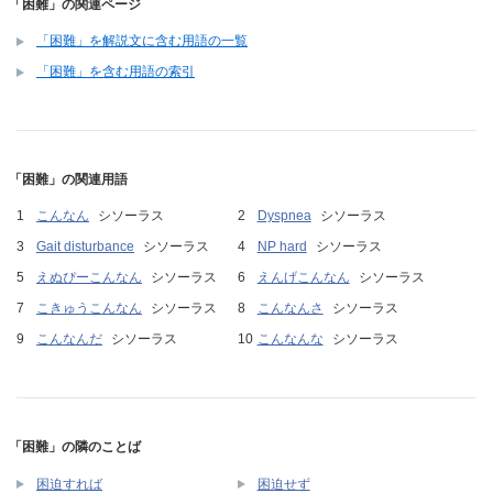
「困難」の関連ページ
「困難」を解説文に含む用語の一覧
「困難」を含む用語の索引
「困難」の関連用語
こんなん
シソーラス
Dyspnea
シソーラス
Gait disturbance
シソーラス
NP hard
シソーラス
えぬぴーこんなん
シソーラス
えんげこんなん
シソーラス
こきゅうこんなん
シソーラス
こんなんさ
シソーラス
こんなんだ
シソーラス
こんなんな
シソーラス
「困難」の隣のことば
困迫すれば
困迫せず