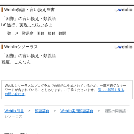
Weblio類語・言い換え辞書
「
困難
」の言い換え・類義語
遂行
、
実現
しづらい
さま
難しさ
難易度
困難
艱難
難関
Weblioシソーラス
「
困難
」の言い換え・類義語
難度
こんなん
Weblioシソーラスはプログラムで自動的に生成されているため、一部不適切なキー
ワードが含まれていることもあります。ご了承くださいませ。
詳しい解説を見る
。
お問い合わせ
。
Weblio 辞書
>
類語辞典
>
Weblio実用類語辞典
>
困難
の同義語・
シソーラス