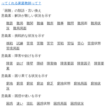
ってくれる家庭教師って？
「困難」の類語・言い換え
意義素：解決が難しい状況を示す
難題
難局
難関
難儀
難所
難事
難問
難局
面
難局
状
況
難局
局面
意義素：挑戦的な状況を示す
挑戦
試練
苦境
苦難
苦労
苦戦
苦悩
苦心
苦境
状態
苦境
局面
意義素：障害や妨げを示す
障害
妨げ
障壁
障碍
障害物
障害
要因
障害
因子
障害
要
素
意義素：困り果てる状況を示す
窮地
窮境
窮状
窮迫
窮乏
窮地
状態
窮地
局面
窮地
状
況
意義素：困惑や迷いを示す
困惑
迷い
混乱
困惑
状態
困惑
局面
困惑
状況