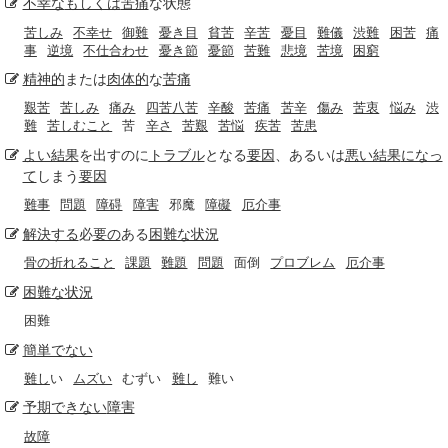
不幸な
もしくは
苦痛
な状態
苦しみ
不幸せ
御難
憂き目
貧苦
辛苦
憂目
難儀
渋難
困苦
痛
事
逆境
不仕合わせ
憂き節
憂節
苦難
悲境
苦境
困窮
精神的
または
肉体的
な
苦痛
艱苦
苦しみ
痛み
四苦八苦
辛酸
苦痛
苦辛
傷み
苦衷
悩み
渋
難
苦しむこと
苦
辛さ
苦艱
苦悩
疾苦
苦患
よい結果
を出すのに
トラブル
となる
要因
、あるいは
悪い結果
になっ
て
しまう
要因
難事
問題
障碍
障害
邪魔
障礙
厄介事
解決する
必
要の
ある
困難な状況
骨の折れること
課題
難題
問題
面倒
プロブレム
厄介事
困難な状況
困難
簡単でない
難し
い
ムズい
むずい
難し
難い
予期できない
障害
故障