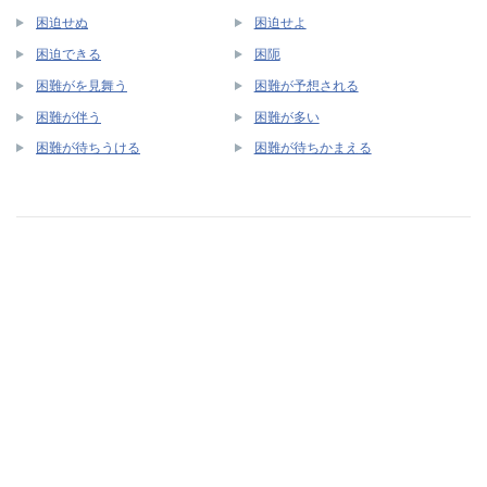
困迫せぬ
困迫せよ
困迫できる
困阨
困難がを見舞う
困難が予想される
困難が伴う
困難が多い
困難が待ちうける
困難が待ちかまえる