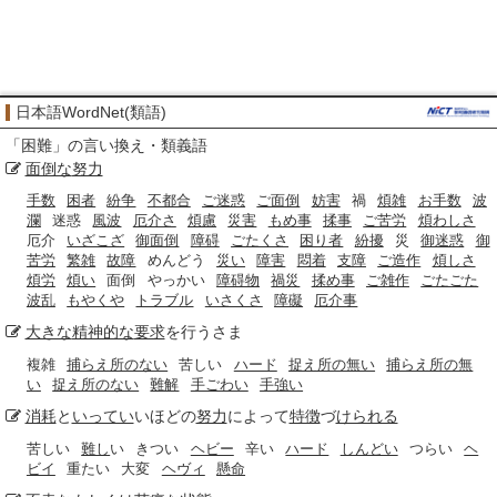
日本語WordNet(類語)
「
困難
」の言い換え・類義語
面倒な
努力
手数
困者
紛争
不都合
ご迷惑
ご面倒
妨害
禍
煩雑
お手数
波
瀾
迷惑
風波
厄介さ
煩慮
災害
もめ事
揉事
ご苦労
煩わしさ
厄介
いざこざ
御面倒
障碍
ごたくさ
困り者
紛擾
災
御迷惑
御
苦労
繁雑
故障
めんどう
災い
障害
悶着
支障
ご造作
煩しさ
煩労
煩い
面倒
やっかい
障碍物
禍災
揉め事
ご雑作
ごたごた
波乱
もやくや
トラブル
いさくさ
障礙
厄介事
大きな
精神的な
要求
を行うさま
複雑
捕らえ所のない
苦しい
ハード
捉え所の無い
捕らえ所の無
い
捉え所のない
難解
手ごわい
手強い
消耗
と
いってい
いほどの
努力
によって
特徴
づ
けられる
苦しい
難し
い
きつい
ヘビー
辛い
ハード
しんどい
つらい
ヘ
ビイ
重たい
大変
ヘヴィ
懸命