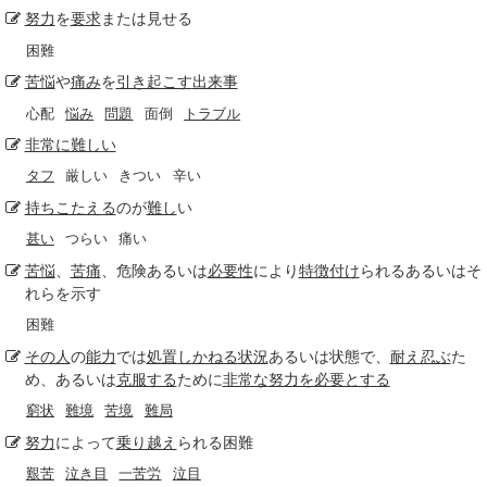
努力
を
要求
または見せる
困難
苦悩
や
痛み
を
引き起こす
出来事
心配
悩み
問題
面倒
トラブル
非常に難しい
タフ
厳しい
きつい
辛い
持ちこたえる
のが
難し
い
甚い
つらい
痛い
苦悩
、
苦痛
、危険あるいは
必要性
により
特徴
付け
られるあるいはそ
れらを示す
困難
その人
の
能力
では
処置
しかねる
状況
あるいは状態で、
耐え忍ぶ
た
め、あるいは
克服する
ために
非常な
努力を必要とする
窮状
難境
苦境
難局
努力
によって
乗り越え
られる困難
艱苦
泣き目
一苦労
泣目