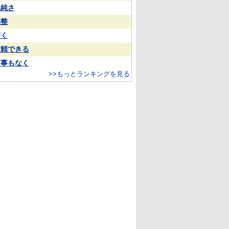
単純さ
端整
驚く
信頼できる
何事もなく
>>もっとランキングを見る