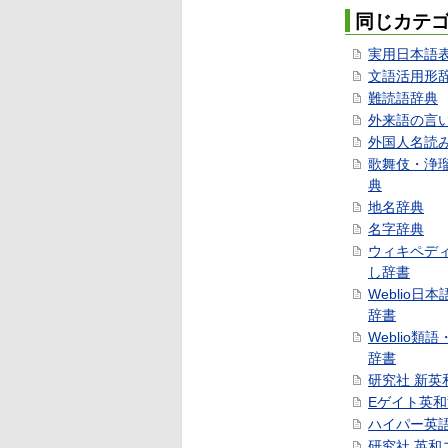
同じカテ
実用日本語
文語活用形
難読語辞典
外来語の言
外国人名読
歌舞伎・浄
典
地名辞典
名字辞典
ウィキペデ
し辞書
Weblio日
辞書
Weblio類
辞書
研究社 新英
Eゲイト英
ハイパー英
研究社 英和