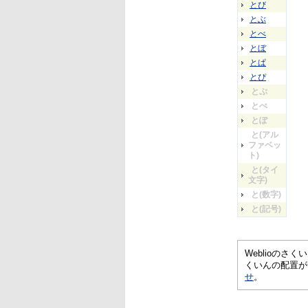
とび
とぶ
とべ
とぼ
とぱ
とぴ
とぷ
とぺ
とぽ
と(アル
ファベッ
ト)
と(タイ
文字)
と(数字)
と(記号)
Weblioの
くいんの配置が
せ
。