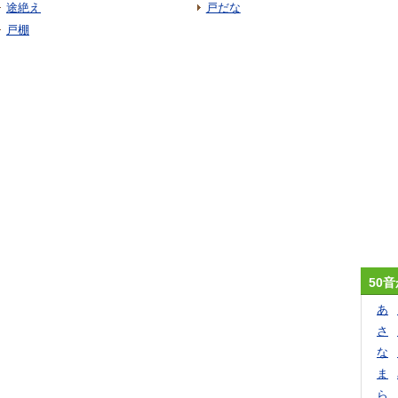
途絶え
戸だな
戸棚
50
あ
さ
な
ま
ら