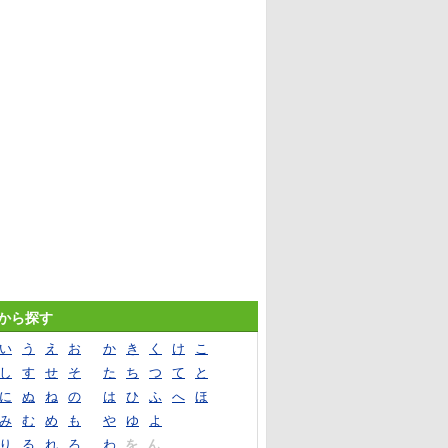
音から探す
い
う
え
お
か
き
く
け
こ
し
す
せ
そ
た
ち
つ
て
と
に
ぬ
ね
の
は
ひ
ふ
へ
ほ
み
む
め
も
や
ゆ
よ
り
る
れ
ろ
わ
を
ん