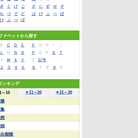
ぎ
ぐ
げ
ご
ざ
じ
ず
ぜ
ぞ
ぢ
づ
で
ど
ば
び
ぶ
べ
ぼ
ぴ
ぷ
ぺ
ぽ
ファベットから探す
Ｂ
Ｃ
Ｄ
Ｅ
Ｆ
Ｇ
Ｈ
Ｉ
Ｊ
Ｌ
Ｍ
Ｎ
Ｏ
Ｐ
Ｑ
Ｒ
Ｓ
Ｔ
Ｖ
Ｗ
Ｘ
Ｙ
Ｚ
記号
２
３
４
５
６
７
８
９
０
ランキング
▼
11～20
▼
21～30
1～10
敏捷
凝集
予想
大頭
提出期限