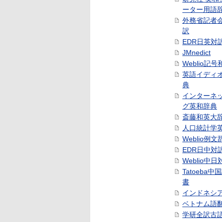
ーター用語
外務省記者
訳
EDR日英対
JMnedict
Weblio記
英語イディ
典
インターネ
グ英和辞典
斎藤和英大
人口統計学
Weblio例文
EDR日中対
Weblio中
Tatoeba
書
インドネシ
ベトナム語
学研全訳古