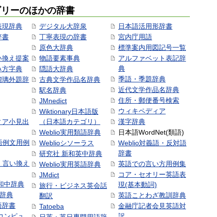
ゴリーのほかの辞書
表現辞典
デジタル大辞泉
日本語活用形辞書
辞書
丁寧表現の辞書
宮内庁用語
原色大辞典
標準案内用図記号一覧
い換え提案
物語要素事典
アルファベット表記辞
典
み方字典
隠語大辞典
季語・季題辞典
瑠璃外題辞
古典文学作品名辞典
近代文学作品名辞典
駅名辞典
住所・郵便番号検索
JMnedict
ウィキペディア
Wiktionary日本語版
ィア小見出
（日本語カテゴリ）
漢字辞典
Weblio実用類語辞典
日本語WordNet(類語)
本語例文用例
Weblioシソーラス
Weblio対義語・反対語
辞書
研究社 新和英中辞典
語・言い換え
英語での言い方用例集
Weblio実用英語辞典
コア・セオリー英語表
JMdict
和中辞典
現(基本動詞)
旅行・ビジネス英会話
和辞典
英語ことわざ教訓辞典
翻訳
語辞書
金融庁記者会見英語対
Tatoeba
コンピュ
訳