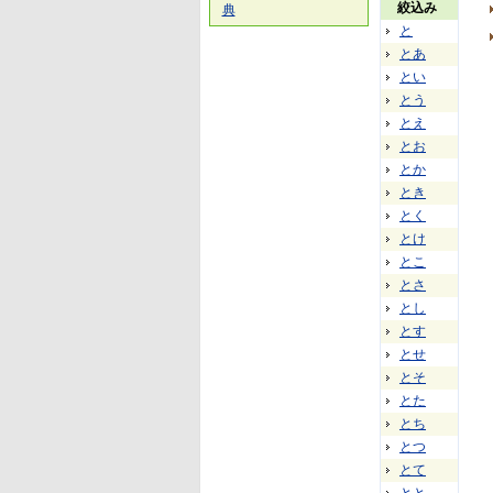
絞込み
典
と
とあ
とい
とう
とえ
とお
とか
とき
とく
とけ
とこ
とさ
とし
とす
とせ
とそ
とた
とち
とつ
とて