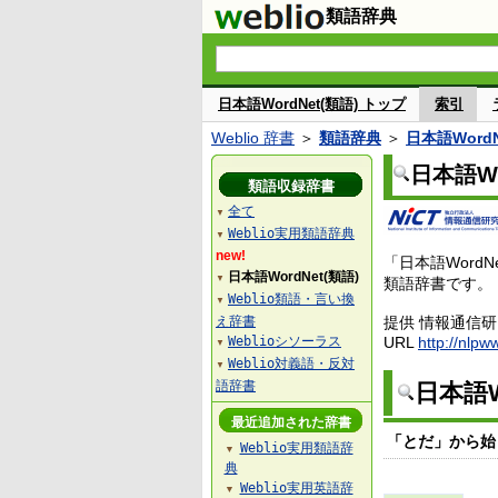
類語辞典
日本語WordNet(類語) トップ
索引
Weblio 辞書
＞
類語辞典
＞
日本語WordN
日本語Wo
類語収録辞書
全て
▼
Weblio実用類語辞典
▼
new!
「日本語Wor
日本語WordNet(類語)
▼
類語辞書です。
Weblio類語・言い換
▼
え辞書
提供 情報通信
Weblioシソーラス
URL
http://nlpw
▼
Weblio対義語・反対
▼
語辞書
日本語W
最近追加された辞書
「とだ」から始
Weblio実用類語辞
▼
典
Weblio実用英語辞
▼