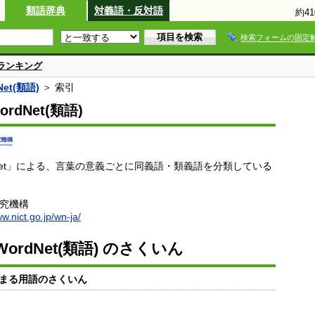
類語辞典
対義語・反対語
約4
検索フォームの固定
ランキング
et(類語)
＞ 索引
rdNet(類語)
dNet」による、言葉の意義ごとに同義語・類義語を分類している
研究機構
ww.nict.go.jp/wn-ja/
ordNet(類語) のさくいん
まる用語のさくいん