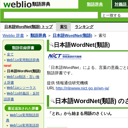
類語辞典
類語辞典
対義語
日本語WordNet(類語) トップ
索引
ランキング
Weblio 辞書
＞
類語辞典
＞
日本語WordNet(類語)
＞ 索引
日本語WordNet(類語)
類語収録辞書
全て
▼
Weblio実用類語辞典
▼
new!
「日本語WordNet」による、言葉の意義ご
日本語WordNet(類語)
▼
類語辞書です。
Weblio類語・言い換
▼
え辞書
提供 情報通信研究機構
Weblioシソーラス
URL
http://nlpwww.nict.go.jp/wn-ja/
▼
Weblio対義語・反対
▼
語辞書
日本語WordNet(類語) 
最近追加された辞書
「とれ」から始まる用語のさくいん
Weblio実用類語辞
▼
典
Weblio実用英語辞
▼