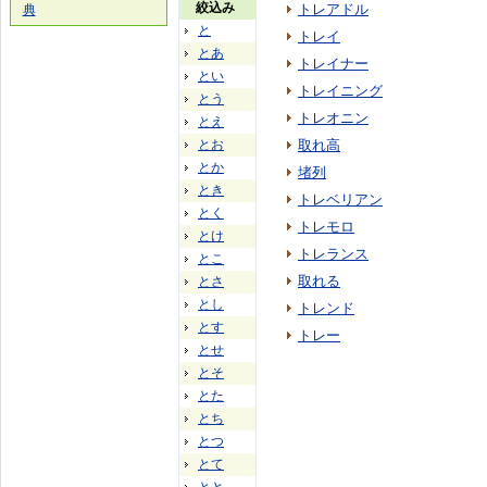
絞込み
トレアドル
典
と
トレイ
とあ
トレイナー
とい
トレイニング
とう
トレオニン
とえ
とお
取れ高
とか
堵列
とき
トレベリアン
とく
トレモロ
とけ
トレランス
とこ
取れる
とさ
とし
トレンド
とす
トレー
とせ
とそ
とた
とち
とつ
とて