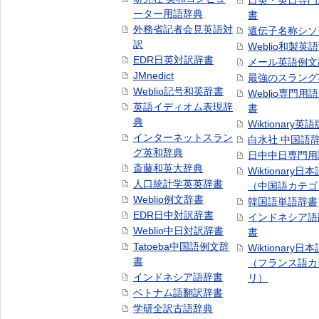
日英・英日専門
ーター用語辞典
書
外務省記者会見英語対
遺伝子名称シソ
訳
Weblio和製英
EDR日英対訳辞書
メール英語例文
JMnedict
最強のスラング
Weblio記号和英辞書
Weblio専門用
英語イディオム表現辞
書
典
Wiktionary英語
インターネットスラン
白水社 中国語
グ英和辞典
日中中日専門用
斎藤和英大辞典
Wiktionary日
人口統計学英英辞書
（中国語カテゴ
Weblio例文辞書
韓国語単語辞書
EDR日中対訳辞書
インドネシア語
Weblio中日対訳辞書
書
Tatoeba中国語例文辞
Wiktionary日
書
（フランス語カ
インドネシア語辞書
リ）
ベトナム語翻訳辞書
学研全訳古語辞典