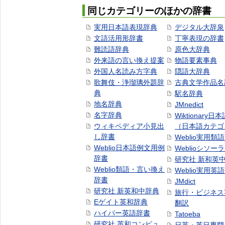
同じカテゴリーのほかの辞書
実用日本語表現辞典
デジタル大辞泉
文語活用形辞書
丁寧表現の辞書
難読語辞典
原色大辞典
外来語の言い換え提案
物語要素事典
外国人名読み方字典
隠語大辞典
歌舞伎・浄瑠璃外題辞
古典文学作品名
典
駅名辞典
地名辞典
JMnedict
名字辞典
Wiktionary日
ウィキペディア小見出
（日本語カテゴ
し辞書
Weblio実用類
Weblio日本語例文用例
Weblioシソー
辞書
研究社 新和英
Weblio類語・言い換え
Weblio実用英
辞書
JMdict
研究社 新英和中辞典
旅行・ビジネス
Eゲイト英和辞典
翻訳
ハイパー英語辞書
Tatoeba
研究社 英和コンピュ