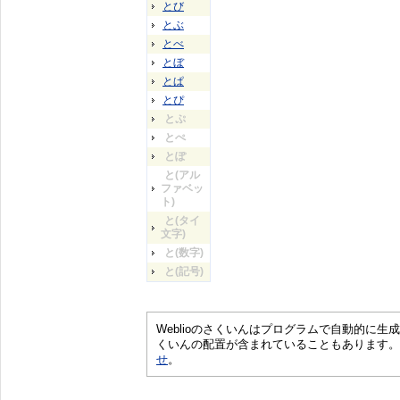
とび
とぶ
とべ
とぼ
とぱ
とぴ
とぷ
とぺ
とぽ
と(アル
ファベッ
ト)
と(タイ
文字)
と(数字)
と(記号)
Weblioのさくいんはプログラムで自動的に
くいんの配置が含まれていることもあります。
せ
。