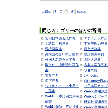
＜前へ
1
2
3
4
次へ＞
同じカテゴリーのほかの辞書
実用日本語表現辞典
デジタル大辞泉
文語活用形辞書
丁寧表現の辞書
難読語辞典
原色大辞典
外来語の言い換え提案
物語要素事典
外国人名読み方字典
隠語大辞典
歌舞伎・浄瑠璃外題辞
古典文学作品名
典
駅名辞典
地名辞典
JMnedict
名字辞典
Wiktionary日
ウィキペディア小見出
（日本語カテゴ
し辞書
Weblio実用類
Weblio日本語例文用例
Weblioシソー
辞書
研究社 新和英
Weblio類語・言い換え
Weblio実用英