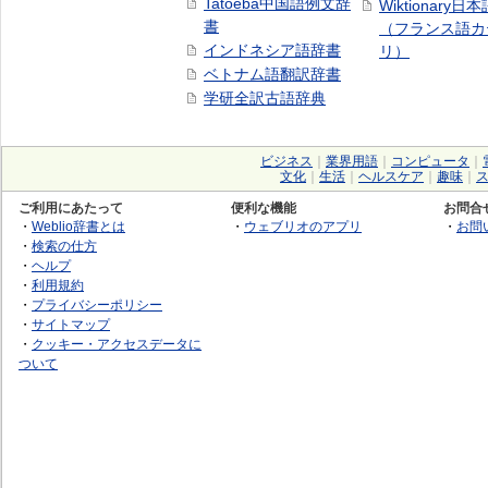
Tatoeba中国語例文辞
Wiktionary日
書
（フランス語カ
インドネシア語辞書
リ）
ベトナム語翻訳辞書
学研全訳古語辞典
ビジネス
｜
業界用語
｜
コンピュータ
｜
文化
｜
生活
｜
ヘルスケア
｜
趣味
｜
ご利用にあたって
便利な機能
お問合
・
Weblio辞書とは
・
ウェブリオのアプリ
・
お問
・
検索の仕方
・
ヘルプ
・
利用規約
・
プライバシーポリシー
・
サイトマップ
・
クッキー・アクセスデータに
ついて