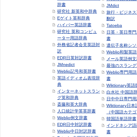
辞書
JMdict
研究社 新英和中辞典
旅行・ビジネス
Eゲイト英和辞典
翻訳
ハイパー英語辞書
Tatoeba
研究社 英和コンピュ
日英・英日専門
ーター用語辞典
書
外務省記者会見英語対
遺伝子名称シソ
訳
Weblio和製英
EDR日英対訳辞書
メール英語例文
JMnedict
最強のスラング
Weblio記号和英辞書
Weblio専門用
英語イディオム表現辞
書
典
Wiktionary英語
インターネットスラン
白水社 中国語
グ英和辞典
日中中日専門用
斎藤和英大辞典
Wiktionary日
人口統計学英英辞書
（中国語カテゴ
Weblio例文辞書
韓国語単語辞書
EDR日中対訳辞書
インドネシア語
Weblio中日対訳辞書
書