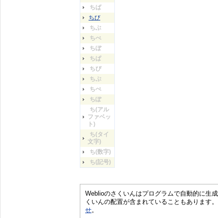
ちば
ちび
ちぶ
ちべ
ちぼ
ちぱ
ちぴ
ちぷ
ちぺ
ちぽ
ち(アル
ファベッ
ト)
ち(タイ
文字)
ち(数字)
ち(記号)
Weblioのさくいんはプログラムで自動的に
くいんの配置が含まれていることもあります。
せ
。