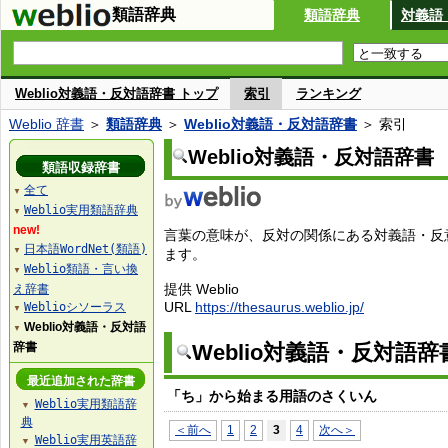
類語辞典
類語辞典
対義語
Weblio対義語・反対語辞書 トップ
索引
ランキング
Weblio 辞書
＞
類語辞典
＞
Weblio対義語・反対語辞書
＞ 索引
Weblio対義語・反対語辞書
類語収録辞書
全て
▼
Weblio実用類語辞典
▼
new!
言葉の意味が、反対の関係にある対義語・反
日本語WordNet(類語)
▼
ます。
Weblio類語・言い換
▼
提供 Weblio
え辞書
URL
https://thesaurus.weblio.jp/
Weblioシソーラス
▼
Weblio対義語・反対語
▼
辞書
Weblio対義語・反対語
最近追加された辞書
「ち」から始まる用語のさくいん
Weblio実用類語辞
▼
典
＜前へ
1
2
3
4
次へ＞
Weblio実用英語辞
▼