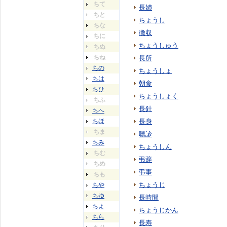
ちて
長姉
ちと
ちょうし
ちな
徴収
ちに
ちょうしゅう
ちぬ
ちね
長所
ちの
ちょうしょ
ちは
朝食
ちひ
ちょうしょく
ちふ
長針
ちへ
ちほ
長身
ちま
聴診
ちみ
ちょうしん
ちむ
弔辞
ちめ
弔事
ちも
ちょうじ
ちや
ちゆ
長時間
ちよ
ちょうじかん
ちら
長寿