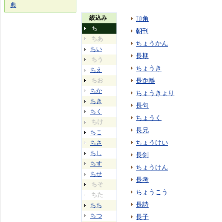
典
絞込み
頂角
ち
朝刊
ちあ
ちょうかん
ちい
長期
ちう
ちょうき
ちえ
ちお
長距離
ちか
ちょうきょり
ちき
長句
ちく
ちょうく
ちけ
長兄
ちこ
ちょうけい
ちさ
ちし
長剣
ちす
ちょうけん
ちせ
長考
ちそ
ちょうこう
ちた
長詩
ちち
ちつ
長子