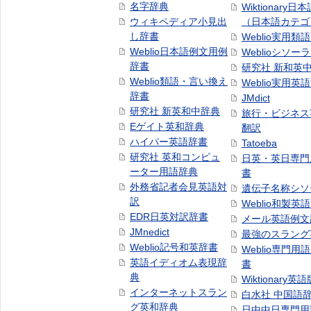
名字辞典
Wiktionary日
ウィキペディア小見出
（日本語カテゴ
し辞書
Weblio実用類
Weblio日本語例文用例
Weblioシソー
辞書
研究社 新和英
Weblio類語・言い換え
Weblio実用英
辞書
JMdict
研究社 新英和中辞典
旅行・ビジネス
Eゲイト英和辞典
翻訳
ハイパー英語辞書
Tatoeba
研究社 英和コンピュ
日英・英日専門
ーター用語辞典
書
外務省記者会見英語対
遺伝子名称シソ
訳
Weblio和製英
EDR日英対訳辞書
メール英語例文
JMnedict
最強のスラング
Weblio記号和英辞書
Weblio専門用
英語イディオム表現辞
書
典
Wiktionary英語
インターネットスラン
白水社 中国語
グ英和辞典
日中中日専門用