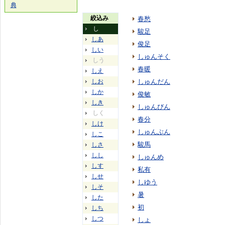
典
絞込み
春愁
し
駿足
しあ
俊足
しい
しゅんそく
しう
春暖
しえ
しお
しゅんだん
しか
俊敏
しき
しゅんびん
しく
春分
しけ
しゅんぶん
しこ
駿馬
しさ
しし
しゅんめ
しす
私有
しせ
しゆう
しそ
暑
した
初
しち
しつ
しょ