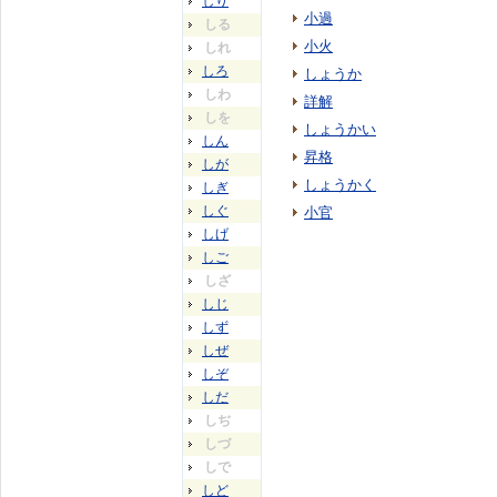
しり
小過
しる
小火
しれ
しろ
しょうか
しわ
詳解
しを
しょうかい
しん
昇格
しが
しょうかく
しぎ
しぐ
小官
しげ
しご
しざ
しじ
しず
しぜ
しぞ
しだ
しぢ
しづ
しで
しど