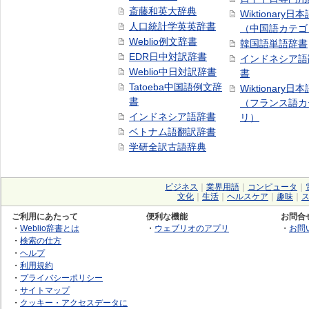
斎藤和英大辞典
Wiktionary日
人口統計学英英辞書
（中国語カテゴ
Weblio例文辞書
韓国語単語辞書
EDR日中対訳辞書
インドネシア語
Weblio中日対訳辞書
書
Tatoeba中国語例文辞
Wiktionary日
書
（フランス語カ
インドネシア語辞書
リ）
ベトナム語翻訳辞書
学研全訳古語辞典
ビジネス
｜
業界用語
｜
コンピュータ
｜
文化
｜
生活
｜
ヘルスケア
｜
趣味
｜
ご利用にあたって
便利な機能
お問合
・
Weblio辞書とは
・
ウェブリオのアプリ
・
お問
・
検索の仕方
・
ヘルプ
・
利用規約
・
プライバシーポリシー
・
サイトマップ
・
クッキー・アクセスデータに