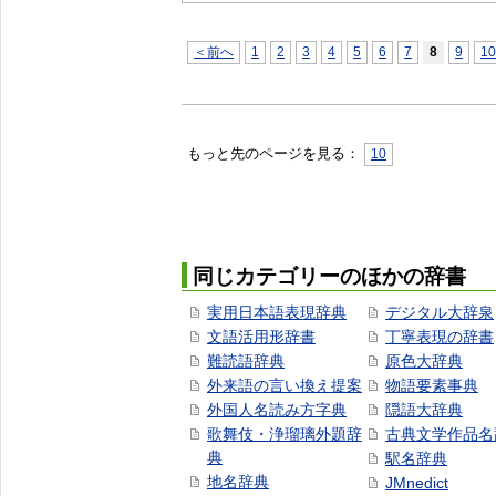
＜前へ
1
2
3
4
5
6
7
8
9
10
もっと先のページを見る：
10
同じカテゴリーのほかの辞書
実用日本語表現辞典
デジタル大辞泉
文語活用形辞書
丁寧表現の辞書
難読語辞典
原色大辞典
外来語の言い換え提案
物語要素事典
外国人名読み方字典
隠語大辞典
歌舞伎・浄瑠璃外題辞
古典文学作品名
典
駅名辞典
地名辞典
JMnedict