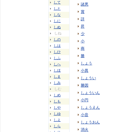
して
諸悪
しと
賞
しな
詳
しに
昇
しぬ
しね
少
しの
小
しは
商
しひ
勝
しふ
しょう
しへ
しほ
小異
しま
しょうい
しみ
勝因
しむ
しょういん
しめ
小円
しも
しょうえん
しや
しゆ
小音
しよ
しょうおん
しら
消火