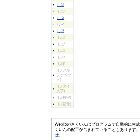
しば
しび
しぶ
しべ
しぼ
しぱ
しぴ
しぷ
しぺ
しぽ
し(アル
ファベッ
ト)
し(タイ
文字)
し(数字)
し(記号)
Weblioのさくいんはプログラムで自動的に
くいんの配置が含まれていることもあります。
せ
。