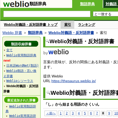
類語辞典
類語辞典
対義語
Weblio対義語・反対語辞書 トップ
索引
ランキング
Weblio 辞書
＞
類語辞典
＞
Weblio対義語・反対語辞書
＞ 索引
Weblio対義語・反対語辞書
類語収録辞書
全て
▼
Weblio実用類語辞典
▼
new!
言葉の意味が、反対の関係にある対義語・反
日本語WordNet(類語)
▼
ます。
Weblio類語・言い換
▼
提供 Weblio
え辞書
URL
https://thesaurus.weblio.jp/
Weblioシソーラス
▼
Weblio対義語・反対語
▼
辞書
Weblio対義語・反対語
最近追加された辞書
「し」から始まる用語のさくいん
Weblio実用類語辞
▼
典
＜前へ
1
2
3
4
5
6
7
8
9
10
Weblio実用英語辞
▼