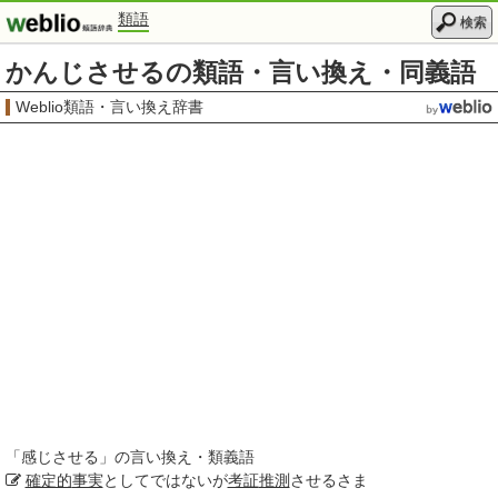
類語
検索
かんじさせるの類語・言い換え・同義語
Weblio類語・言い換え辞書
「
感じさせる
」の言い換え・類義語
確定的
事実
としてではないが
考証
推測
させるさま