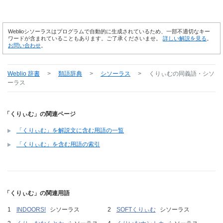
Weblioシソーラスはプログラムで自動的に生成されているため、一部不適切なキー
ワードが含まれていることもあります。ご了承くださいませ。
詳しい解説を見る
。
お問い合わせ
。
Weblio 辞書
>
類語辞典
>
シソーラス
>
くりぃむ
の同義語・シソ
ーラス
「くりぃむ」の関連ページ
「くりぃむ」を解説文に含む用語の一覧
「くりぃむ」を含む用語の索引
「くりぃむ」の関連用語
INDOORS!
シソーラス
SOFTくりぃむ
シソーラス