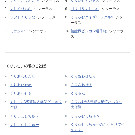
くりぃむなんとか
シソーラス
くりいむナントカ
シソーラス
くりくりぃむ
シソーラス
ゴリゴリくりぃむ
シソーラス
ソフトくりぃむ
シソーラス
くりぃむクイズ!ミラクル9
シソ
ーラス
ミラクル9
シソーラス
芸能界ビンカン選手権
シソーラ
ス
「くりぃむ」の隣のことば
くりあわせたし
くりあわせたり
くりあわせぬ
くりあわせよ
くりあわせる
くりあん
くりぃむVS芸能人爆笑どっきり
くりぃむVS芸能人爆笑どっきり
作戦
大作戦
くりぃむしちゅ～
くりぃむしちゅう
くりぃむしちゅーのたりらりでイ
くりぃむしちゅー
キます!!