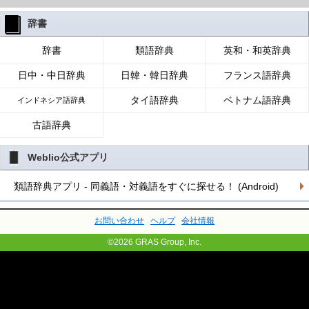
辞書
辞書
類語辞典
英和・和英辞典
日中・中日辞典
日韓・韓日辞典
フランス語辞典
タイ語辞典
ベトナム語辞典
インドネシア語辞典
古語辞典
Weblio公式アプリ
類語辞典アプリ - 同義語・対義語をすぐに探せる！ (Android)
お問い合わせ
ヘルプ
会社情報
©2026 GRAS Group, Inc.